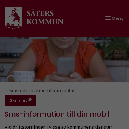
Gå till innehåll
Gå till huvudmeny
Gå till sidomeny
Meny
Du är här:
Sms-information till din mobil
Skriv ut
Sms-information till din mobil
Vid driftstörningar i vissa av kommunens tjänster