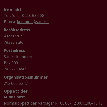
här kakorna
kommer viss
Kontakt
funktionalitet
Telefon:
0225-55 000
att försvinna
E-post:
kommun@sater.se
från
Besöksadress
hemsidan.
Åsgränd 2
78330 Säter
Marknadsföring
Postadress
Genom att dela
Säters kommun
med dig av dina
Box 300
intressen och ditt
beteende när du
783 27 Säter
surfar ökar du
Organisationsnummer:
chansen att få se
212 000-2247
personligt
anpassat innehåll
Öppettider
och erbjudanden.
Kundtjänst
Normalöppettider: vardagar kl. 08.00–12.00,13.00–16.15