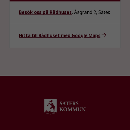
förbättra
hemsidans
Besök oss på Rådhuset
, Åsgränd 2, Säter.
funktionalitet
och
uppbyggnad,
Hitta till Rådhuset med Google Maps
baserat på
hur
hemsidan
används.
Upplevelse
För att vår
hemsida ska
prestera så
bra som
möjligt
under ditt
besök. Om
du nekar de