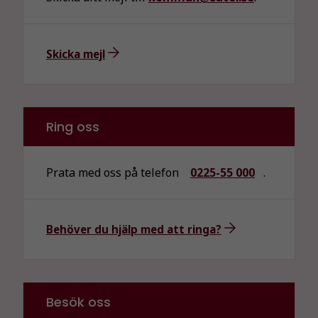
Skicka mejl
Nödvändiga
Dessa kakor
Ring oss
går inte att
välja bort. De
behövs för
Prata med oss på telefon
0225-55 000
.
att hemsidan
över huvud
taget ska
Behöver du hjälp med att ringa?
fungera.
Statistik
För att vi ska
Besök oss
kunna