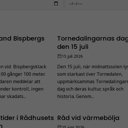
and Bispbergs
Tornedalingarnas da
den 15 juli
15 juli 2026
n vid Bispbergsklack
Den 15 juli, när midnattssolen ly
100 gånger 100 meter.
som starkast över Tornedalen,
daren meddelar att
uppmärksammas Tornedalingar
nder kontroll, ingen
dag och deras kultur, språk och
ar skadats...
historia. Genom...
ider i Rådhusets
Råd vid värmebölja
n
25 juni 2026