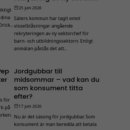
25 juni 2026
iktigt
 dina
Säters kommun har tagit emot
rick...
visselblåsningar angående
rekryteringen av ny sektorchef för
barn- och utbildningssektorn. Enligt
anmälan påstås det att...
Pep
Jordgubbar till
ter
midsommar – vad kan du
som konsument titta
efter?
s för
17 juni 2026
rk på
arken.
Nu är det säsong för jordgubbar. Som
konsument är man beredda att betala