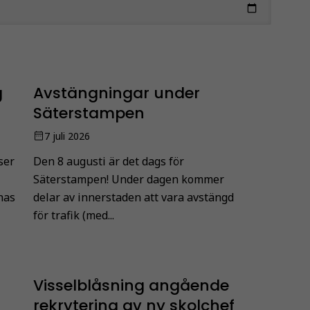
g
Avstängningar under
Säterstampen
7 juli 2026
ser
Den 8 augusti är det dags för
Säterstampen! Under dagen kommer
nas
delar av innerstaden att vara avstängd
för trafik (med...
Visselblåsning angående
rekrytering av ny skolchef