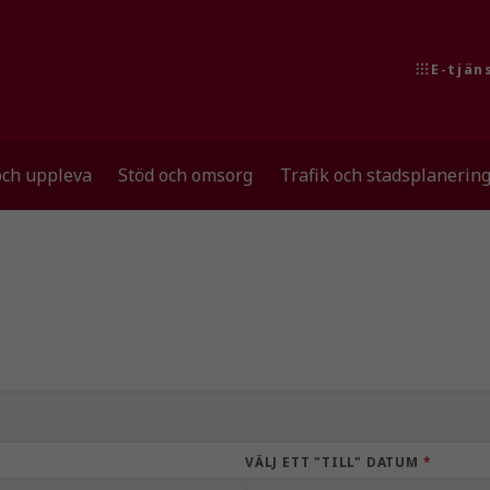
E-tjän
och uppleva
Stöd och omsorg
Trafik och stadsplanerin
VÄLJ ETT "TILL" DATUM
*