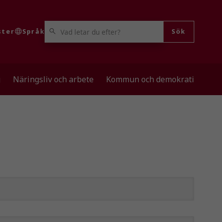
VAD LETAR DU EFTER?
ster
Språk
Sök
g
Näringsliv och arbete
Kommun och demokrati