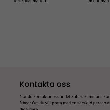
förbrukat matfett...
om hur man t
Kontakta oss
När du kontaktar oss är det Säters kommuns kun
frågor. Om du vill prata med en särskild person e
dig vidare.