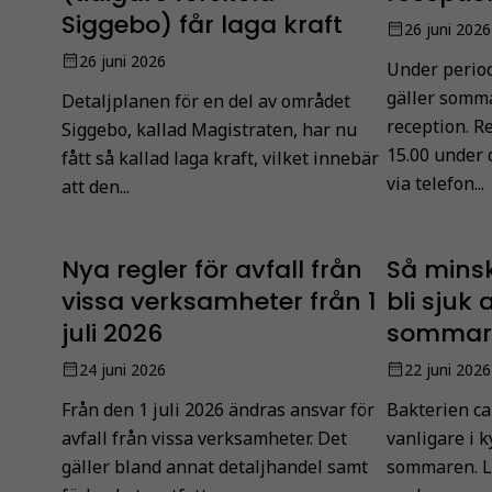
Siggebo) får laga kraft
26 juni 2026
26 juni 2026
Under period
gäller somma
Detaljplanen för en del av området
reception. R
Siggebo, kallad Magistraten, har nu
15.00 under 
fått så kallad laga kraft, vilket innebär
via telefon...
att den...
Nya regler för avfall från
Så minsk
vissa verksamheter från 1
bli sjuk 
juli 2026
sommar
24 juni 2026
22 juni 2026
Från den 1 juli 2026 ändras ansvar för
Bakterien ca
avfall från vissa verksamheter. Det
vanligare i 
gäller bland annat detaljhandel samt
sommaren. L