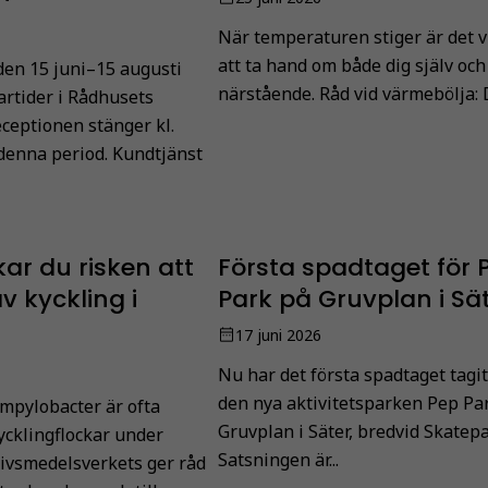
När temperaturen stiger är det v
att ta hand om både dig själv och
en 15 juni–15 augusti
närstående. Råd vid värmebölja: D
rtider i Rådhusets
eceptionen stänger kl.
denna period. Kundtjänst
ar du risken att
Första spadtaget för 
av kyckling i
Park på Gruvplan i Sä
17 juni 2026
Nu har det första spadtaget tagit
den nya aktivitetsparken Pep Pa
mpylobacter är ofta
Gruvplan i Säter, bredvid Skatep
kycklingflockar under
Satsningen är...
ivsmedelsverkets ger råd