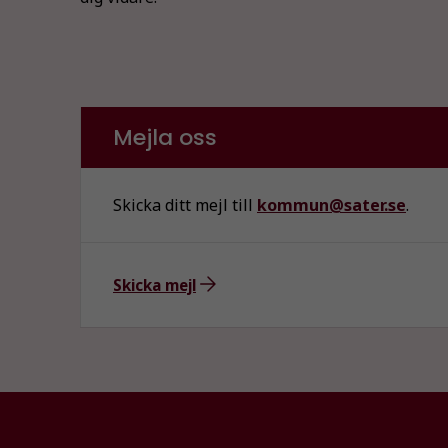
Mejla oss
Skicka ditt mejl till
kommun@sater.se
.
Skicka mejl