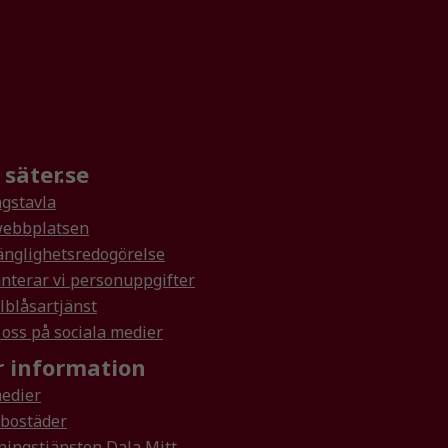
säter.se
gstavla
ebbplatsen
änglighetsredogörelse
nterar vi personuppgifter
lblåsartjänst
 oss på sociala medier
 information
medier
rbostäder
ningstjänsten Dala Mitt