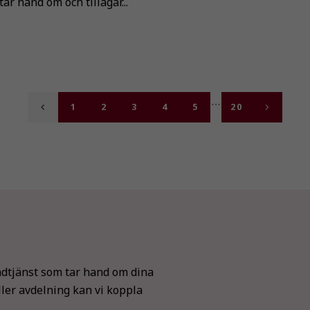
ar hand om och tillagar...
1
2
3
4
5
20
dtjänst som tar hand om dina
ller avdelning kan vi koppla