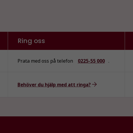
Ring oss
Prata med oss på telefon
0225-55 000
.
Behöver du hjälp med att ringa?
Nödvändiga
Dessa kakor
går inte att
välja bort. De
behövs för