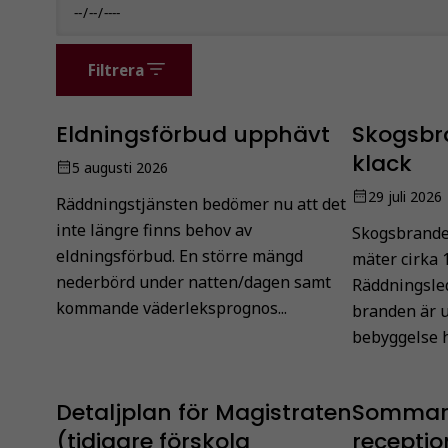
Filtrera
Eldningsförbud upphävt
Skogsbr
klack
5 augusti 2026
29 juli 2026
Räddningstjänsten bedömer nu att det
inte längre finns behov av
Skogsbrande
eldningsförbud. En större mängd
mäter cirka 
nederbörd under natten/dagen samt
Räddningsle
kommande väderleksprognos...
branden är u
bebyggelse h
Detaljplan för Magistraten
Sommart
(tidigare förskola
receptio