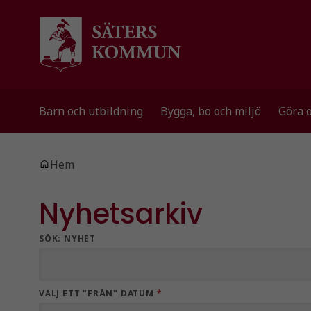
Gå till innehåll
Gå till huvudmeny
Barn och utbildning
Bygga, bo och miljö
Göra 
Du är här:
Hem
Nyhetsarkiv
SÖK: NYHET
VÄLJ ETT "FRÅN" DATUM
*