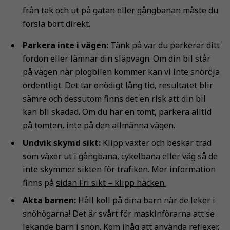
från tak och ut på gatan eller gångbanan måste du
forsla bort direkt.
Parkera inte i vägen:
Tänk på var du parkerar ditt
fordon eller lämnar din släpvagn. Om din bil står
på vägen när plogbilen kommer kan vi inte snöröja
ordentligt. Det tar onödigt lång tid, resultatet blir
sämre och dessutom finns det en risk att din bil
kan bli skadad. Om du har en tomt, parkera alltid
på tomten, inte på den allmänna vägen.
Undvik skymd sikt:
Klipp växter och beskär träd
som växer ut i gångbana, cykelbana eller väg så de
inte skymmer sikten för trafiken. Mer information
finns på
sidan Fri sikt – klipp häcken.
Akta barnen:
Håll koll på dina barn när de leker i
snöhögarna! Det är svårt för maskinförarna att se
lekande barn i snön. Kom ihåg att använda reflexer.