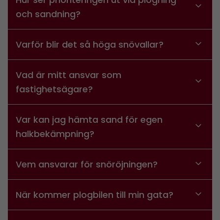
bra som
och sandning?
möjligt
under ditt
besök. Om
Varför blir det så höga snövallar?
du nekar de
här kakorna
kommer viss
Vad är mitt ansvar som
funktionalitet
fastighetsägare?
att försvinna
från
hemsidan.
Var kan jag hämta sand för egen
halkbekämpning?
Marknadsföring
Genom att dela
Vem ansvarar för snöröjningen?
med dig av dina
intressen och ditt
beteende när du
När kommer plogbilen till min gata?
surfar ökar du
chansen att få se