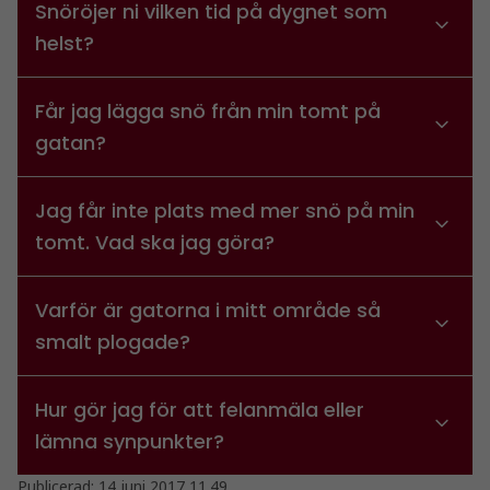
personligt
Snöröjer ni vilken tid på dygnet som
anpassat innehåll
helst?
och erbjudanden.
Får jag lägga snö från min tomt på
gatan?
Jag får inte plats med mer snö på min
tomt. Vad ska jag göra?
Varför är gatorna i mitt område så
smalt plogade?
Hur gör jag för att felanmäla eller
lämna synpunkter?
Publicerad:
14 juni 2017 11.49