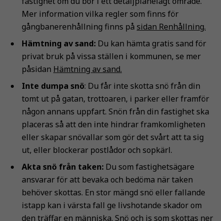
fastighet om du bor i ett detaljplanelagt område.
Mer information vilka regler som finns för
gångbanerenhållning finns på
sidan Renhållning.
Hämtning av sand:
Du kan hämta gratis sand för
privat bruk på vissa ställen i kommunen, se mer
påsidan
Hämtning av sand.
Inte dumpa snö
: Du får inte skotta snö från din
tomt ut på gatan, trottoaren, i parker eller framför
någon annans uppfart. Snön från din fastighet ska
placeras så att den inte hindrar framkomligheten
eller skapar snövallar som gör det svårt att ta sig
ut, eller blockerar postlådor och sopkärl.
Akta snö från taken:
Du som fastighetsägare
ansvarar för att bevaka och bedöma när taken
behöver skottas. En stor mängd snö eller fallande
istapp kan i värsta fall ge livshotande skador om
den träffar en människa. Snö och is som skottas ner