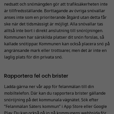
nedsatt och snömängden gör att trafiksäkerheten inte
är tillfredsställande. Borttagande av övriga snövallar
anses inte som en prioriterande åtgärd utan detta får
ske när det tidsmässigt är möjligt. Alla snövallar tas
alltså inte bort i direkt anslutning till snöröjningen.
Kommunen har särskilda platser dit snön forslas, så
kallade snötippar. Kommunen kan också placera snö på
angränsande mark eller trottoarer, men det är inte en
laglig plats för din privata snö.
Rapportera fel och brister
Ladda gärna ner vår app för felanmälan till din
mobiltelefon. Där kan du rapportera brister gällande
snöröjning på det kommunala vägnätet. Sök efter
”Felanmälan Säters kommun” i App Store eller Google
Play. Du kan också gå in på
kommunens webbsida för