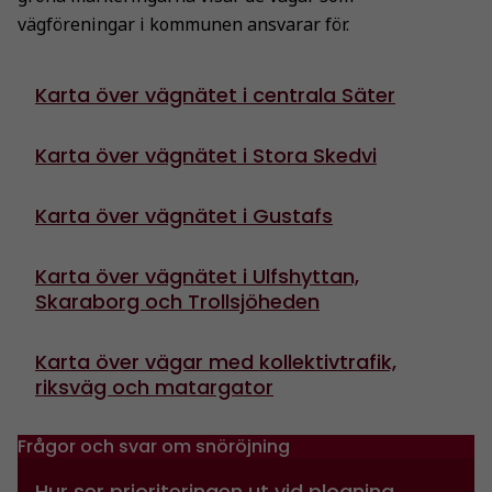
vägföreningar i kommunen ansvarar för.
Statistik
För att vi ska
Karta över vägnätet i centrala Säter
kunna
förbättra
Karta över vägnätet i Stora Skedvi
hemsidans
funktionalitet
och
Karta över vägnätet i Gustafs
uppbyggnad,
baserat på
Karta över vägnätet i Ulfshyttan,
hur
Skaraborg och Trollsjöheden
hemsidan
används.
Karta över vägar med kollektivtrafik,
riksväg och matargator
Upplevelse
För att vår
Frågor och svar om snöröjning
hemsida ska
prestera så
Hur ser prioriteringen ut vid plogning