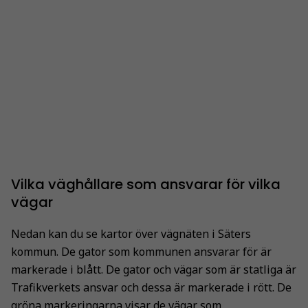
Nödvändiga
Vilka väghållare som ansvarar för vilka
Dessa kakor
vägar
går inte att
välja bort. De
Nedan kan du se kartor över vägnäten i Säters
behövs för
kommun. De gator som kommunen ansvarar för är
att hemsidan
över huvud
markerade i blått. De gator och vägar som är statliga är
taget ska
Trafikverkets ansvar och dessa är markerade i rött. De
fungera.
gröna markeringarna visar de vägar som