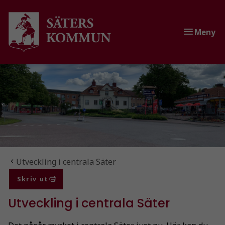
Gå till innehåll
Gå till huvudmeny
Gå till sidomeny
Meny
Du är här:
Utveckling i centrala Säter
Skriv ut
Utveckling i centrala Säter