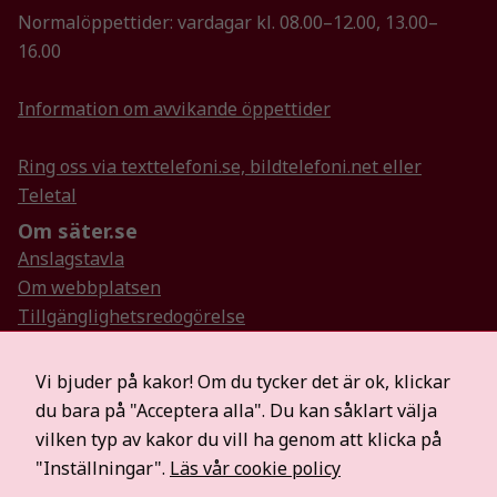
funktionalitet
Normalöppettider: vardagar kl. 08.00–12.00, 13.00–
att försvinna
16.00
från
hemsidan.
Information om avvikande öppettider
Ring oss via texttelefoni.se, bildtelefoni.net eller
Marknadsföring
Teletal
Genom att dela
med dig av dina
Om säter.se
intressen och ditt
Anslagstavla
beteende när du
Om webbplatsen
surfar ökar du
Tillgänglighetsredogörelse
chansen att få se
personligt
Så hanterar vi personuppgifter
anpassat innehåll
Visselblåsartjänst
Vi bjuder på kakor! Om du tycker det är ok, klickar
och erbjudanden.
Hitta oss på sociala medier
du bara på "Acceptera alla". Du kan såklart välja
Mer information
vilken typ av kakor du vill ha genom att klicka på
För medier
"Inställningar".
Läs vår cookie policy
Säterbostäder