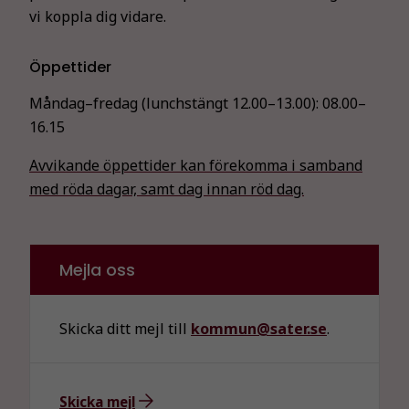
vi koppla dig vidare.
Öppettider
Måndag–fredag (lunchstängt 12.00–13.00):
08.00–
16.15
Avvikande öppettider kan förekomma i samband
med röda dagar, samt dag innan röd dag.
Mejla oss
Skicka ditt mejl till
kommun@sater.se
.
Skicka mejl