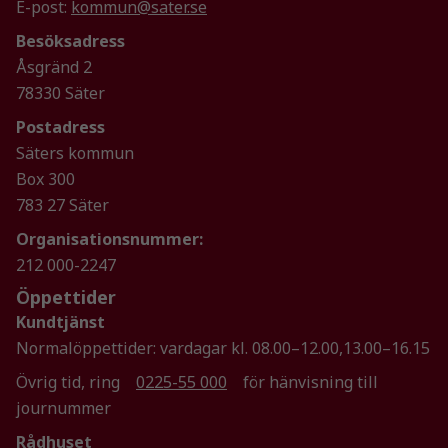
E-post:
kommun@sater.se
funktionalitet
Besöksadress
och
uppbyggnad,
Åsgränd 2
baserat på
78330 Säter
hur
Postadress
hemsidan
Säters kommun
används.
Box 300
783 27 Säter
Upplevelse
Organisationsnummer:
För att vår
212 000-2247
hemsida ska
prestera så
Öppettider
bra som
Kundtjänst
möjligt
Normalöppettider: vardagar kl. 08.00–12.00,13.00–16.15
under ditt
besök. Om
Övrig tid, ring
0225-55 000
för hänvisning till
du nekar de
journummer
här kakorna
Rådhuset
kommer viss