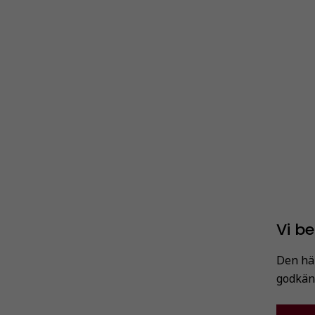
Vi b
Den här
godkän