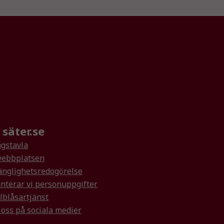
säter.se
gstavla
ebbplatsen
änglighetsredogörelse
nterar vi personuppgifter
lblåsartjänst
 oss på sociala medier