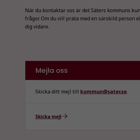
När du kontaktar oss är det Säters kommuns kun
frågor. Om du vill prata med en särskild person e
dig vidare.
Mejla oss
Skicka ditt mejl till
kommun@sater.se
.
Skicka mejl