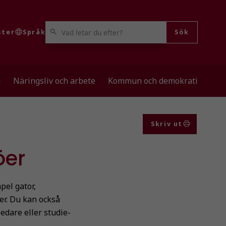
VAD LETAR DU EFTER?
ster
Språk
Sök
g
Näringsliv och arbete
Kommun och demokrati
Skriv ut
öer
pel gator,
er. Du kan också
dare eller studie-