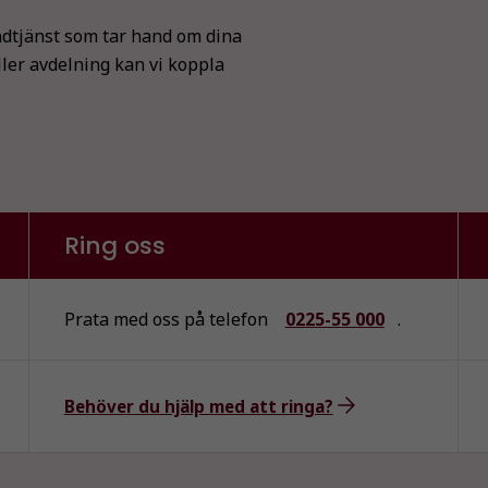
dtjänst som tar hand om dina
ller avdelning kan vi koppla
Nödvändiga
Dessa kakor
går inte att
Ring oss
välja bort. De
behövs för
att hemsidan
Prata med oss på telefon
0225-55 000
.
över huvud
taget ska
fungera.
Behöver du hjälp med att ringa?
Statistik
För att vi ska