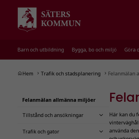
Gå till innehåll
Gå till huvudmeny
Gå till sidomeny
Barn och utbildning
Bygga, bo och miljö
Göra 
Du är här:
Hem
Trafik och stadsplanering
Felanmälan a
Fela
Felanmälan allmänna miljöer
Här kan du f
Tillstånd och ansökningar
vinterväghål
använda den 
Trafik och gator
och yrkesväg