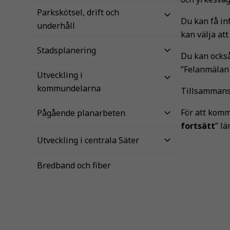
Parkskötsel, drift och
Du kan få in
underhåll
kan välja at
Stadsplanering
Du kan också
”Felanmälan 
Utveckling i
kommundelarna
Tillsammans 
För att komm
Pågående planarbeten
fortsätt
” l
Utveckling i centrala Säter
Bredband och fiber