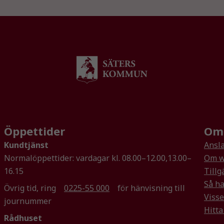
kunna
förbättra
hemsidans
funktionalitet
och
uppbyggnad,
baserat på
hur
hemsidan
används.
Öppettider
Om 
Upplevelse
Kundtjänst
Ansla
För att vår
Normalöppettider: vardagar kl. 08.00–12.00,13.00–
Om w
hemsida ska
16.15
Tillg
prestera så
Så ha
bra som
Övrig tid, ring
0225-55 000
för hänvisning till
Visse
möjligt
journummer
under ditt
Hitta
Rådhuset
besök. Om