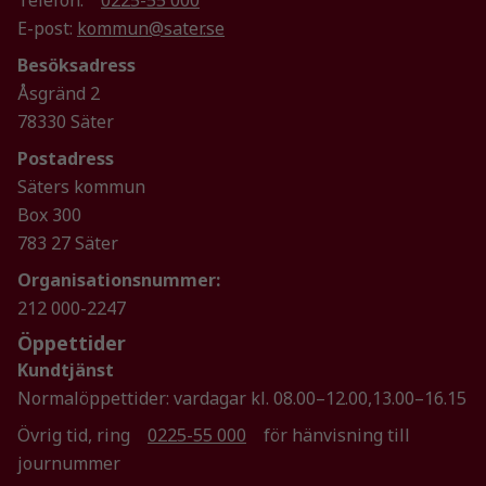
hemsidans
E-post:
kommun@sater.se
funktionalitet
och
Besöksadress
uppbyggnad,
Åsgränd 2
baserat på
78330 Säter
hur
hemsidan
Postadress
används.
Säters kommun
Box 300
783 27 Säter
Upplevelse
För att vår
Organisationsnummer:
hemsida ska
212 000-2247
prestera så
Öppettider
bra som
Kundtjänst
möjligt
under ditt
Normalöppettider: vardagar kl. 08.00–12.00,13.00–16.15
besök. Om
Övrig tid, ring
0225-55 000
för hänvisning till
du nekar de
journummer
här kakorna