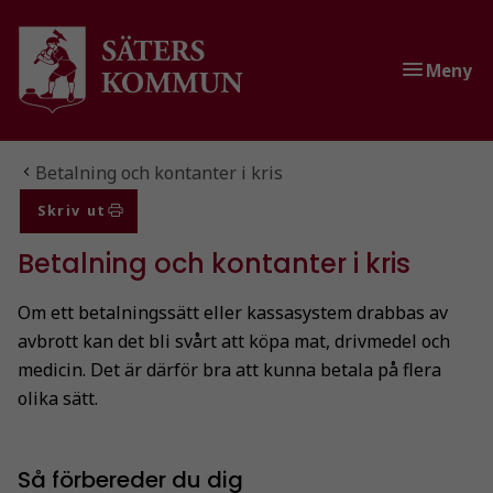
Gå till innehåll
Gå till huvudmeny
Gå till sidomeny
Meny
Du är här:
Betalning och kontanter i kris
Skriv ut
Betalning och kontanter i kris
Om ett betalningssätt eller kassasystem drabbas av
avbrott kan det bli svårt att köpa mat, drivmedel och
medicin. Det är därför bra att kunna betala på flera
olika sätt.
Så förbereder du dig