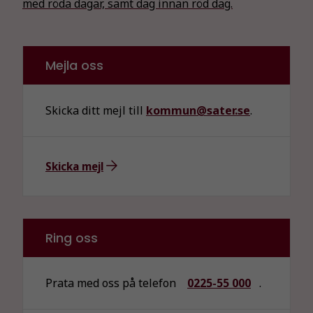
med röda dagar, samt dag innan röd dag.
Mejla oss
Skicka ditt mejl till
kommun@sater.se
.
Skicka mejl
Ring oss
Prata med oss på telefon
0225-55 000
.