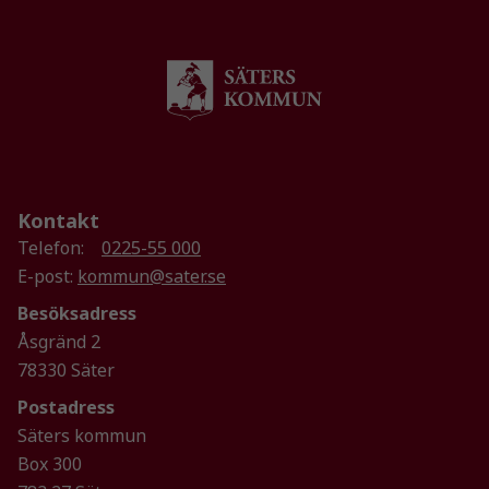
hur
hemsidan
används.
Upplevelse
För att vår
hemsida ska
prestera så
Kontakt
bra som
Telefon:
0225-55 000
möjligt
E-post:
kommun@sater.se
under ditt
besök. Om
Besöksadress
du nekar de
Åsgränd 2
här kakorna
78330 Säter
kommer viss
funktionalitet
Postadress
att försvinna
Säters kommun
från
Box 300
hemsidan.