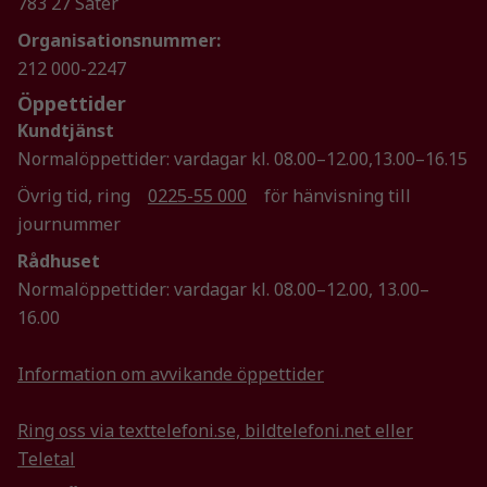
783 27 Säter
Organisationsnummer:
Marknadsföring
212 000-2247
Genom att dela
Öppettider
med dig av dina
Kundtjänst
intressen och ditt
beteende när du
Normalöppettider: vardagar kl. 08.00–12.00,13.00–16.15
surfar ökar du
Övrig tid, ring
0225-55 000
för hänvisning till
chansen att få se
journummer
personligt
anpassat innehåll
Rådhuset
och erbjudanden.
Normalöppettider: vardagar kl. 08.00–12.00, 13.00–
16.00
Information om avvikande öppettider
Ring oss via texttelefoni.se, bildtelefoni.net eller
Teletal