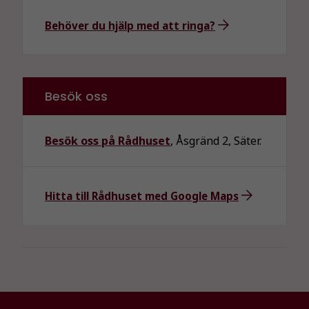
Nödvändiga
Dessa kakor
Behöver du hjälp med att ringa?
går inte att
välja bort. De
behövs för
att hemsidan
Besök oss
över huvud
taget ska
fungera.
Besök oss på Rådhuset
, Åsgränd 2, Säter.
Statistik
För att vi ska
Hitta till Rådhuset med Google Maps
kunna
förbättra
hemsidans
funktionalitet
och
uppbyggnad,
baserat på