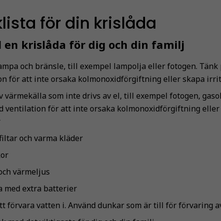
ista för din krislåda
 en krislåda för dig och din familj
mpa och bränsle, till exempel lampolja eller fotogen. Tänk 
on för att inte orsaka kolmonoxidförgiftning eller skapa irrit
v värmekälla som inte drivs av el, till exempel fotogen, gasol
d ventilation för att inte orsaka kolmonoxidförgiftning eller 
r
filtar och varma kläder
kor
 och värmeljus
a med extra batterier
t förvara vatten i. Använd dunkar som är till för förvaring a