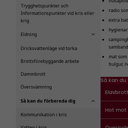
husapotek
Trygghetspunkter och
radio som
Informationspunkter vid kris eller
extra ba
krig
hygienart
Eldning
campingk
samband 
Dricksvattenläge vid torka
mat som k
Brottsförebyggande arbete
bulgur, n
Dammbrott
Så kan du 
Översvämning
Elavbrot
Så kan du förbereda dig
Hot mot 
Kommunikation i kris
Översvä
Vatten i kris