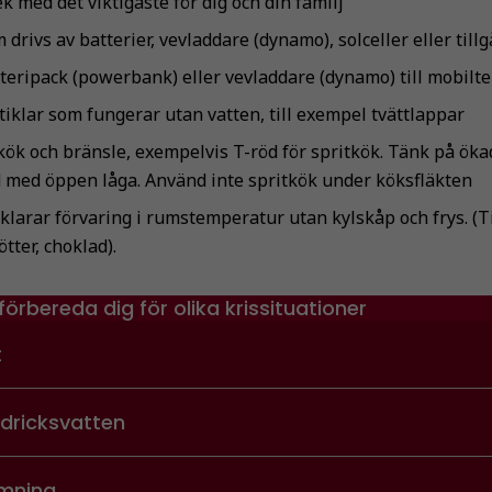
 med det viktigaste för dig och din familj
 drivs av batterier, vevladdare (dynamo), solceller eller tillgå
tteripack (powerbank) eller vevladdare (dynamo) till mobilt
iklar som fungerar utan vatten, till exempel tvättlappar
ök och bränsle, exempelvis T-röd för spritkök. Tänk på öka
med öppen låga. Använd inte spritkök under köksfläkten
larar förvaring i rumstemperatur utan kylskåp och frys. (Ti
ötter, choklad).
förbereda dig för olika krissituationer
t
dricksvatten
mning