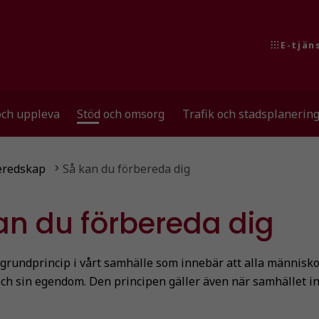
E-tjän
och uppleva
Stöd och omsorg
Trafik och stadsplanerin
eredskap
Så kan du förbereda dig
an du förbereda dig
 grundprincip i vårt samhälle som innebär att alla människo
v och sin egendom. Den principen gäller även när samhället i