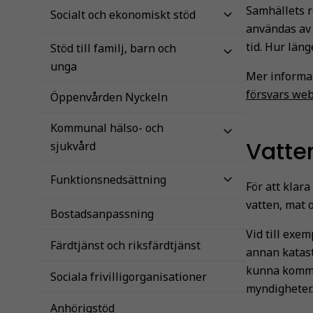
Samhällets r
Socialt och ekonomiskt stöd
användas av 
tid. Hur län
Stöd till familj, barn och
unga
Mer informat
försvars web
Öppenvården Nyckeln
Kommunal hälso- och
Vatte
sjukvård
Funktionsnedsättning
För att klara
vatten, mat
Bostadsanpassning
Vid till exem
Färdtjänst och riksfärdtjänst
annan katast
kunna komma 
Sociala frivilligorganisationer
myndigheter.
Anhörigstöd