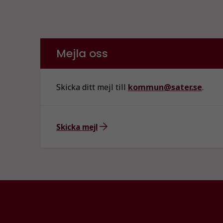
Mejla oss
Skicka ditt mejl till
kommun@sater.se
.
Skicka mejl