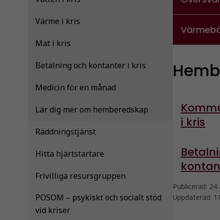
Värme i kris
Värmebö
Mat i kris
Hemb
Betalning och kontanter i kris
Medicin för en månad
Kommu
Lär dig mer om hemberedskap
i kris
Räddningstjänst
Betaln
Hitta hjärtstartare
kontant
Frivilliga resursgruppen
Publicerad:
24 
POSOM – psykiskt och socialt stöd
Uppdaterad:
1
vid kriser