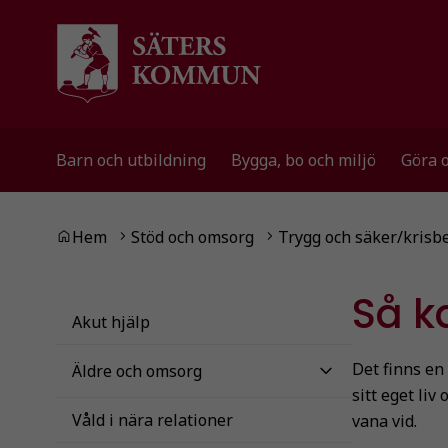
Gå till innehåll
Gå till huvudmeny
Gå till sidomeny
Barn och utbildning
Bygga, bo och miljö
Göra 
Du är här:
Hem
Stöd och omsorg
Trygg och säker/krisb
Så k
Akut hjälp
Det finns en
Äldre och omsorg
sitt eget li
Våld i nära relationer
vana vid.