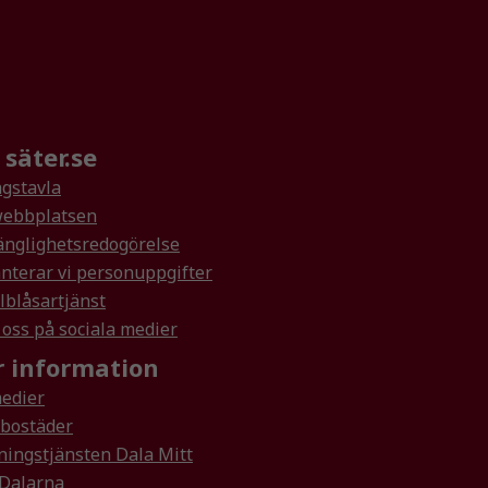
säter.se
gstavla
ebbplatsen
änglighetsredogörelse
nterar vi personuppgifter
lblåsartjänst
 oss på sociala medier
 information
medier
rbostäder
ningstjänsten Dala Mitt
 Dalarna