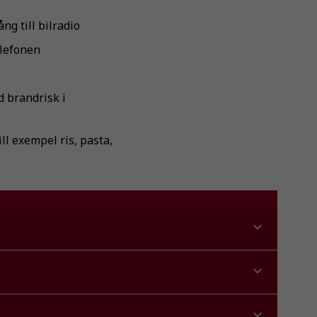
ng till bilradio
elefonen
d brandrisk i
ll exempel ris, pasta,