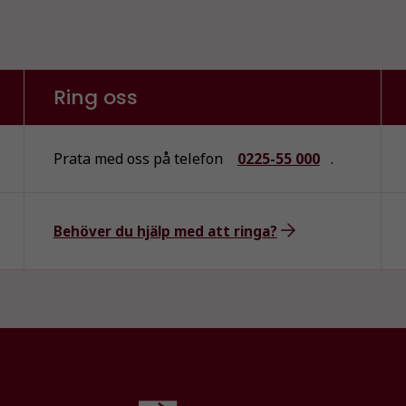
över huvud
taget ska
fungera.
Ring oss
Statistik
För att vi ska
Prata med oss på telefon
0225-55 000
.
kunna
förbättra
hemsidans
funktionalitet
Behöver du hjälp med att ringa?
och
uppbyggnad,
baserat på
hur
hemsidan
används.
Upplevelse