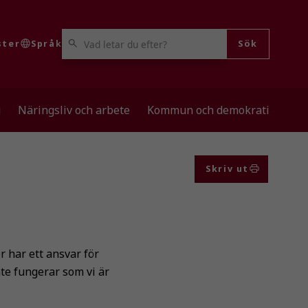
VAD LETAR DU EFTER?
ster
Språk
Sök
g
Näringsliv och arbete
Kommun och demokrati
Skriv ut
r har ett ansvar för
nte fungerar som vi är