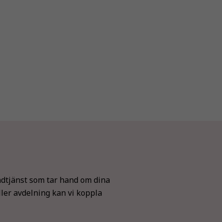
Nödvändiga
Dessa kakor
dtjänst som tar hand om dina
går inte att
ller avdelning kan vi koppla
välja bort. De
behövs för
att hemsidan