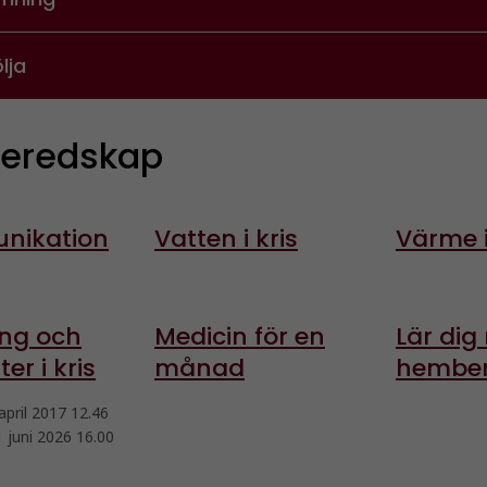
lja
eredskap
nikation
Vatten i kris
Värme i
ing och
Medicin för en
Lär di
er i kris
månad
hembe
april 2017 12.46
1 juni 2026 16.00