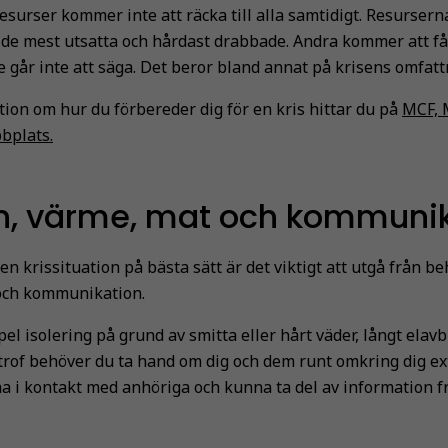
esurser kommer inte att räcka till alla samtidigt. Resursern
de mest utsatta och hårdast drabbade. Andra kommer att få 
ge går inte att säga. Det beror bland annat på krisens omfatt
ion om hur du förbereder dig för en kris hittar du på
MCF, M
bplats.
n, värme, mat och kommuni
 en krissituation på bästa sätt är det viktigt att utgå från b
 och kommunikation.
pel isolering på grund av smitta eller hårt väder, långt elav
rof behöver du ta hand om dig och dem runt omkring dig ex
i kontakt med anhöriga och kunna ta del av information f