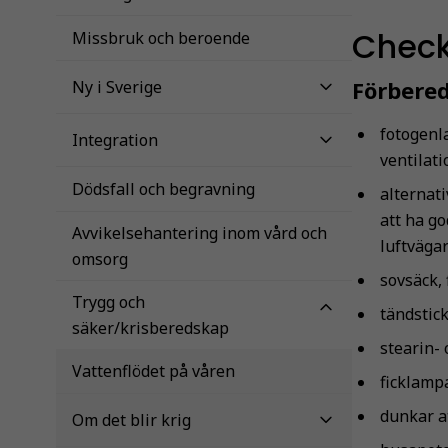
Checkl
Missbruk och beroende
Förbered
Ny i Sverige
fotogenla
Integration
ventilati
Dödsfall och begravning
alternati
att ha go
Avvikelsehantering inom vård och
luftväga
omsorg
sovsäck, 
Trygg och
tändstic
säker/krisberedskap
stearin-
Vattenflödet på våren
ficklamp
dunkar at
Om det blir krig