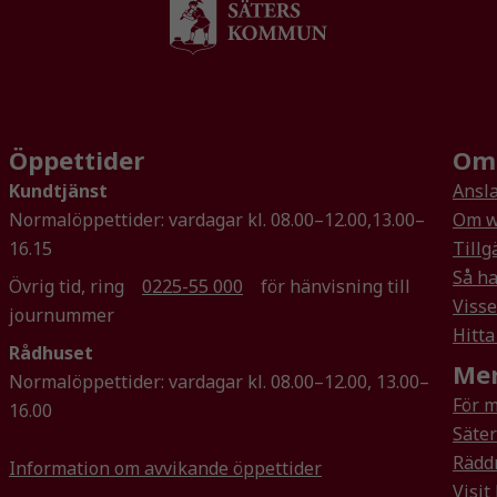
För att vår
hemsida ska
prestera så
bra som
möjligt
under ditt
Öppettider
Om 
besök. Om
Kundtjänst
Ansla
du nekar de
Normalöppettider: vardagar kl. 08.00–12.00,13.00–
Om w
här kakorna
kommer viss
16.15
Tillg
funktionalitet
Så ha
Övrig tid, ring
0225-55 000
för hänvisning till
att försvinna
Visse
journummer
från
Hitta
hemsidan.
Rådhuset
Mer
Normalöppettider: vardagar kl. 08.00–12.00, 13.00–
För 
16.00
Marknadsföring
Säte
Genom att dela
Rädd
Information om avvikande öppettider
med dig av dina
Visit
intressen och ditt