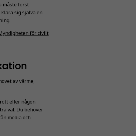
a måste först
klara sig själva en
ning.
yndigheten för civilt
kation
ehovet av värme,
brott eller någon
tra väl. Du behöver
rån media och