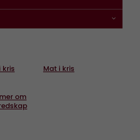
 kris
Mat i kris
g mer om
redskap