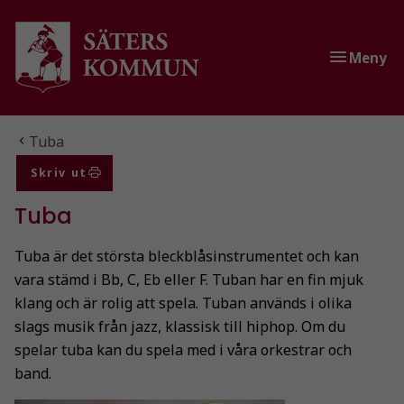
Gå till innehåll
Gå till huvudmeny
Gå till sidomeny
Meny
Du är här:
Tuba
Skriv ut
Tuba
Tuba är det största bleckblåsinstrumentet och kan
vara stämd i Bb, C, Eb eller F. Tuban har en fin mjuk
klang och är rolig att spela. Tuban används i olika
slags musik från jazz, klassisk till hiphop. Om du
spelar tuba kan du spela med i våra orkestrar och
band.