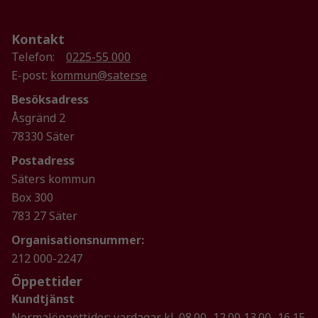
Kontakt
Telefon:
0225-55 000
E-post:
kommun@sater.se
Besöksadress
Nödvändiga
Åsgränd 2
Dessa kakor
78330 Säter
går inte att
Postadress
välja bort. De
behövs för
Säters kommun
att hemsidan
Box 300
över huvud
783 27 Säter
taget ska
Organisationsnummer:
fungera.
212 000-2247
Öppettider
Statistik
Kundtjänst
För att vi ska
Normalöppettider: vardagar kl. 08.00–12.00,13.00–16.15