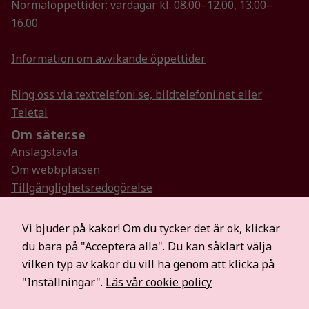
Normalöppettider: vardagar kl. 08.00–12.00, 13.00–
16.00
Information om avvikande öppettider
Ring oss via texttelefoni.se, bildtelefoni.net eller
Teletal
Om säter.se
Anslagstavla
Om webbplatsen
Tillgänglighetsredogörelse
Så hanterar vi personuppgifter
Visselblåsartjänst
Vi bjuder på kakor! Om du tycker det är ok, klickar
Hitta oss på sociala medier
du bara på "Acceptera alla". Du kan såklart välja
Mer information
vilken typ av kakor du vill ha genom att klicka på
För medier
"Inställningar".
Läs vår cookie policy
Säterbostäder