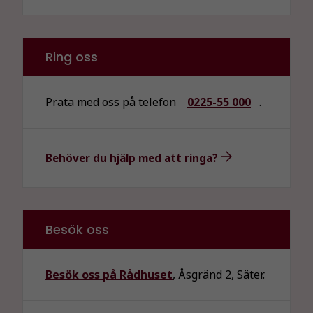
För att vår
hemsida ska
prestera så
Ring oss
bra som
möjligt
under ditt
Prata med oss på telefon
0225-55 000
.
besök. Om
du nekar de
här kakorna
kommer viss
Behöver du hjälp med att ringa?
funktionalitet
att försvinna
från
hemsidan.
Besök oss
Marknadsföring
Besök oss på Rådhuset
, Åsgränd 2, Säter.
Genom att dela
med dig av dina
intressen och ditt