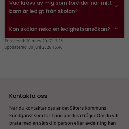
Vad krävs av mig som förälder när mitt
barn är ledigt från skolan?
Kan skolan neka en ledighetsansökan?
Publicerad:
20 mars 2017 13.26
Uppdaterad:
30 juni 2026 15.46
Nödvändiga
Kontakta oss
Dessa kakor
går inte att
När du kontaktar oss är det Säters kommuns
välja bort. De
kundtjänst som tar hand om dina frågor. Om du vill
behövs för
prata med en särskild person eller avdelning kan
att hemsidan