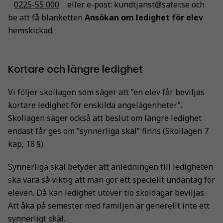
0225-55 000
eller e-post: kundtjanst@sater.se och
be att få blanketten
Ansökan om ledighet för elev
hemskickad.
Kortare och längre ledighet
Vi följer skollagen som säger att ”en elev får beviljas
kortare ledighet för enskilda angelägenheter”.
Skollagen säger också att beslut om längre ledighet
endast får ges om ”synnerliga skäl” finns (Skollagen 7
kap, 18 §).
Synnerliga skäl betyder att anledningen till ledigheten
ska vara så viktig att man gör ett speciellt undantag för
eleven. Då kan ledighet utöver tio skoldagar beviljas.
Att åka på semester med familjen är generellt inte ett
synnerligt skäl.