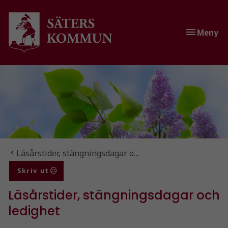
Gå till innehåll
Gå till huvudmeny
Gå till sidomeny
Meny
Du är här:
Läsårstider, stängningsdagar o…
Skriv ut
Läsårstider, stängningsdagar och
ledighet