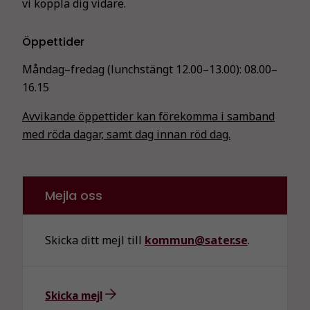
vi koppla dig vidare.
över huvud
taget ska
fungera.
Öppettider
Måndag–fredag (lunchstängt 12.00–13.00):
08.00–
16.15
Statistik
För att vi ska
Avvikande öppettider kan förekomma i samband
kunna
med röda dagar, samt dag innan röd dag.
förbättra
hemsidans
funktionalitet
och
Mejla oss
uppbyggnad,
baserat på
hur
Skicka ditt mejl till
kommun@sater.se
.
hemsidan
används.
Skicka mejl
Upplevelse