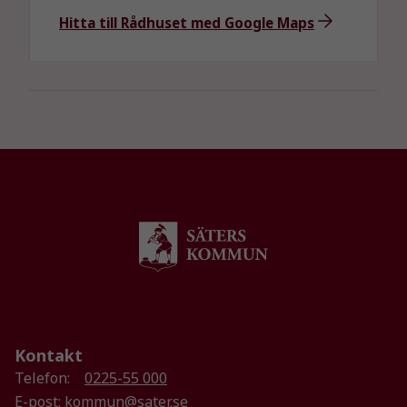
beteende när du
Hitta till Rådhuset med Google Maps
surfar ökar du
chansen att få se
personligt
anpassat innehåll
och erbjudanden.
Kontakt
Telefon:
0225-55 000
E-post:
kommun@sater.se