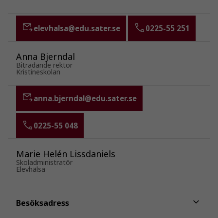
elevhalsa@edu.sater.se
0225-55 251
Anna Bjerndal
Biträdande rektor
Kristineskolan
anna.bjerndal@edu.sater.se
0225-55 048
Marie Helén Lissdaniels
Skoladministratör
Elevhälsa
Besöksadress