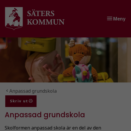
Gå till innehåll
Gå till huvudmeny
Gå till sidomeny
Meny
Du är här:
Anpassad grundskola
Skriv ut
Anpassad grundskola
Skolformen anpassad skola är en del av den