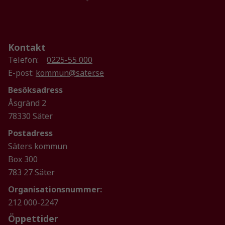
Upplevelse
För att vår
Kontakt
hemsida ska
Telefon:
0225-55 000
prestera så
E-post:
kommun@sater.se
bra som
Besöksadress
möjligt
under ditt
Åsgränd 2
besök. Om
78330 Säter
du nekar de
Postadress
här kakorna
kommer viss
Säters kommun
funktionalitet
Box 300
att försvinna
783 27 Säter
från
Organisationsnummer:
hemsidan.
212 000-2247
Öppettider
Marknadsföring