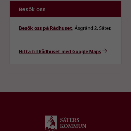
går inte att
välja bort. De
Besök oss
behövs för
att hemsidan
över huvud
Besök oss på Rådhuset
, Åsgränd 2, Säter.
taget ska
fungera.
Hitta till Rådhuset med Google Maps
Statistik
För att vi ska
kunna
förbättra
hemsidans
funktionalitet
och
uppbyggnad,
baserat på
hur
hemsidan
används.