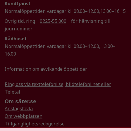
Kundtjänst
Genom att dela
Normalöppettider: vardagar kl. 08.00–12.00,13.00–16.15
med dig av dina
intressen och ditt
Övrig tid, ring
0225-55 000
för hänvisning till
beteende när du
journummer
surfar ökar du
Rådhuset
chansen att få se
personligt
Normalöppettider: vardagar kl. 08.00–12.00, 13.00–
anpassat innehåll
16.00
och erbjudanden.
Information om avvikande öppettider
Ring oss via texttelefoni.se, bildtelefoni.net eller
Teletal
Om säter.se
Anslagstavla
Om webbplatsen
Tillgänglighetsredogörelse