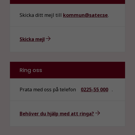
Skicka ditt mejl till
kommun@sater.se
.
Skicka mejl
Ring oss
Prata med oss på telefon
0225-55 000
.
Behöver du hjälp med att ringa?
Nödvändiga
Dessa kakor