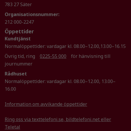
783 27 Säter
Statistik
Organisationsnummer:
För att vi ska
212 000-2247
kunna
Öppettider
förbättra
hemsidans
Kundtjänst
funktionalitet
Normalöppettider: vardagar kl. 08.00–12.00,13.00–16.15
och
Övrig tid, ring
0225-55 000
för hänvisning till
uppbyggnad,
baserat på
journummer
hur
Rådhuset
hemsidan
Normalöppettider: vardagar kl. 08.00–12.00, 13.00–
används.
16.00
Upplevelse
Information om avvikande öppettider
För att vår
hemsida ska
Ring oss via texttelefoni.se, bildtelefoni.net eller
prestera så
Teletal
bra som