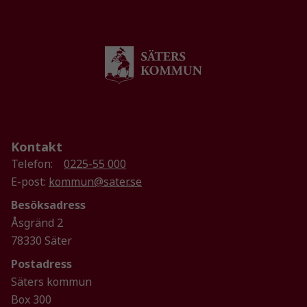
Kontakt
Telefon:
0225-55 000
Nödvändiga
Dessa kakor
E-post:
kommun@sater.se
går inte att
Besöksadress
välja bort. De
Åsgränd 2
behövs för
78330 Säter
att hemsidan
över huvud
Postadress
taget ska
Säters kommun
fungera.
Box 300