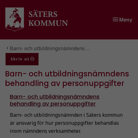
Gå till innehåll
Gå till huvudmeny
Gå till sidomeny
Meny
Du är här:
Barn- och utbildningsnämndens …
Skriv ut
Barn- och utbildningsnämndens
behandling av personuppgifter
Barn- och utbildningsnämndens
behandling av personuppgifter
Barn- och utbildningsnämnden i Säters kommun
är ansvarig för hur personuppgifter behandlas
inom nämndens verksamheter.