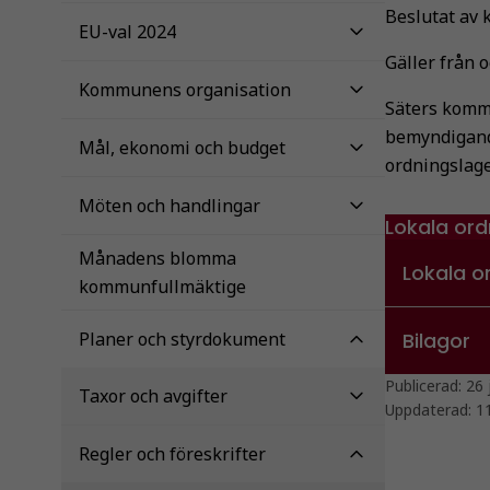
Beslutat av 
EU-val 2024
Gäller från 
Kommunens organisation
Säters kommu
bemyndigande
Mål, ekonomi och budget
ordningslage
Möten och handlingar
Lokala ord
Månadens blomma
Lokala o
kommunfullmäktige
Planer och styrdokument
Bilagor
Publicerad:
26 
Taxor och avgifter
Uppdaterad:
1
Regler och föreskrifter