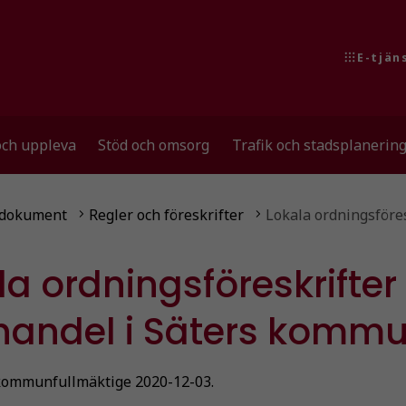
E-tjän
och uppleva
Stöd och omsorg
Trafik och stadsplanerin
yrdokument
Regler och föreskrifter
Lokala ordningsföres
la ordningsföreskrifter 
handel i Säters komm
kommunfullmäktige 2020-12-03.