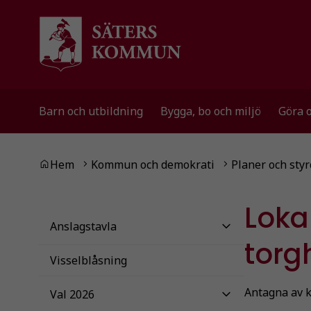
Gå till innehåll
Gå till huvudmeny
Gå till sidomeny
Barn och utbildning
Bygga, bo och miljö
Göra 
Du är här:
Hem
Kommun och demokrati
Planer och st
Loka
Anslagstavla
torg
Visselblåsning
Antagna av 
Val 2026