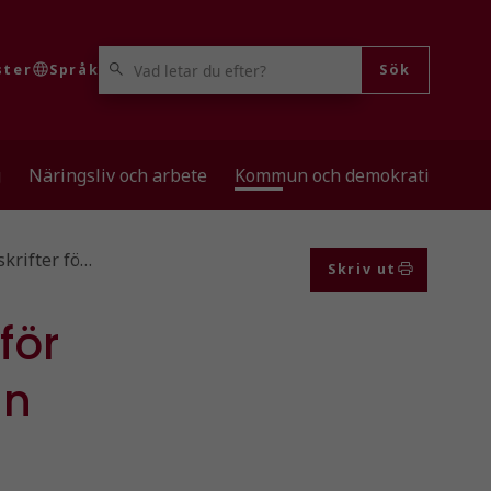
VAD LETAR DU EFTER?
ster
Språk
Sök
g
Näringsliv och arbete
Kommun och demokrati
krifter fö…
Skriv ut
för
un