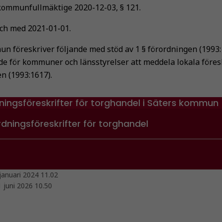
kommunfullmäktige 2020-12-03, § 121.
och med 2021-01-01.
n föreskriver följande med stöd av 1 § förordningen (1993
 för kommuner och länsstyrelser att meddela lokala föresk
n (1993:1617).
ningsföreskrifter för torghandel i Säters kommun
rdningsföreskrifter för torghandel
januari 2024 11.02
1 juni 2026 10.50