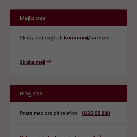
Mejla oss
Skicka ditt mejl till
kommun@sater.se
.
Skicka mejl
Ring oss
Prata med oss på telefon
0225-55 000
.