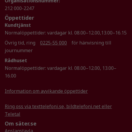
Organisationsnummer:
Statistik
212 000-2247
För att vi ska
Öppettider
kunna
förbättra
Kundtjänst
hemsidans
Normalöppettider: vardagar kl. 08.00–12.00,13.00–16.15
funktionalitet
Övrig tid, ring
0225-55 000
för hänvisning till
och
journummer
uppbyggnad,
baserat på
Rådhuset
hur
Normalöppettider: vardagar kl. 08.00–12.00, 13.00–
hemsidan
16.00
används.
Information om avvikande öppettider
Upplevelse
För att vår
Ring oss via texttelefoni.se, bildtelefoni.net eller
hemsida ska
Teletal
prestera så
Om säter.se
bra som
möjligt
Anslagstavla