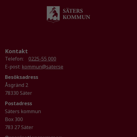
Kontakt
Telefon:
0225-55 000
Nödvändiga
E-post:
kommun@sater.se
Dessa kakor
Besöksadress
går inte att
Åsgränd 2
välja bort. De
78330 Säter
behövs för
att hemsidan
Postadress
över huvud
Säters kommun
taget ska
Box 300
fungera.
783 27 Säter