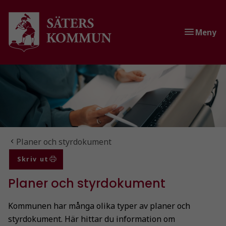
Gå till innehåll
Gå till huvudmeny
Gå till sidomeny
Meny
Du är här:
Planer och styrdokument
Skriv ut
Planer och styrdokument
Kommunen har många olika typer av planer och
styrdokument. Här hittar du information om