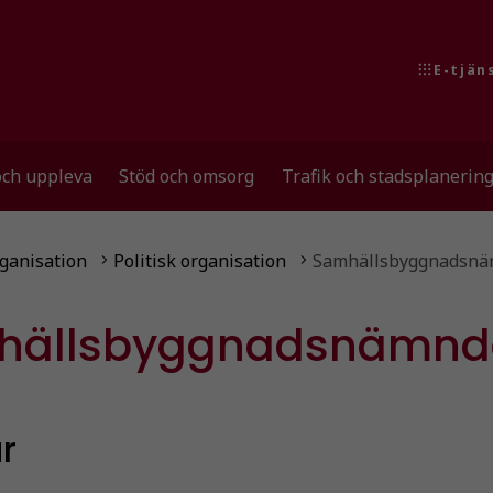
E-tjän
och uppleva
Stöd och omsorg
Trafik och stadsplanerin
anisation
Politisk organisation
Samhällsbyggnadsn
hällsbyggnadsnämnd
r