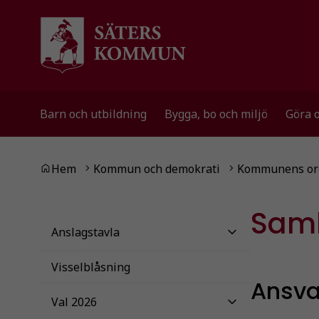
Gå till innehåll
Gå till huvudmeny
Gå till sidomeny
Barn och utbildning
Bygga, bo och miljö
Göra 
Du är här:
Hem
Kommun och demokrati
Kommunens org
Sam
Anslagstavla
Visselblåsning
Ansva
Val 2026