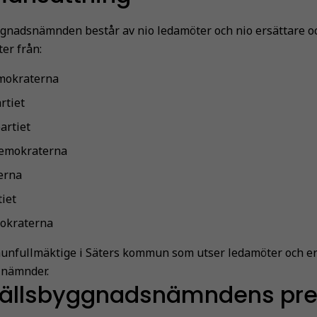
nadsnämnden består av nio ledamöter och nio ersättare oc
er från:
mokraterna
rtiet
artiet
demokraterna
erna
tiet
okraterna
nfullmäktige i Säters kommun som utser ledamöter och ers
nämnder.
ällsbyggnadsnämndens pre