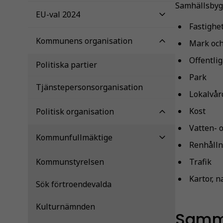
Samhällsbyg
EU-val 2024
Fastighe
Kommunens organisation
Mark och
Offentlig
Politiska partier
Park
Tjänstepersonsorganisation
Lokalvår
Kost
Politisk organisation
Vatten- 
Kommunfullmäktige
Renhålln
Kommunstyrelsen
Trafik
Kartor, 
Sök förtroendevalda
Kulturnämnden
Samm