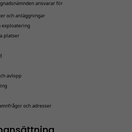
gnadsnämnden ansvarar för
ter och anläggningar
 exploatering
a platser
d
och avlopp
ing
namnfrågor och adresser
ansättning