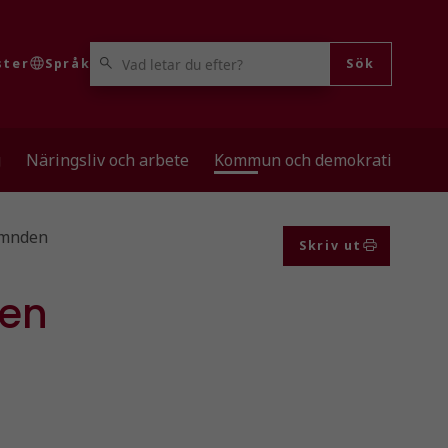
VAD LETAR DU EFTER?
ster
Språk
Sök
g
Näringsliv och arbete
Kommun och demokrati
ämnden
Skriv ut
en