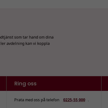
dtjänst som tar hand om dina
ller avdelning kan vi koppla
Nödvändiga
Dessa kakor
går inte att
välja bort. De
behövs för
Ring oss
att hemsidan
över huvud
taget ska
fungera.
Prata med oss på telefon
0225-55 000
.