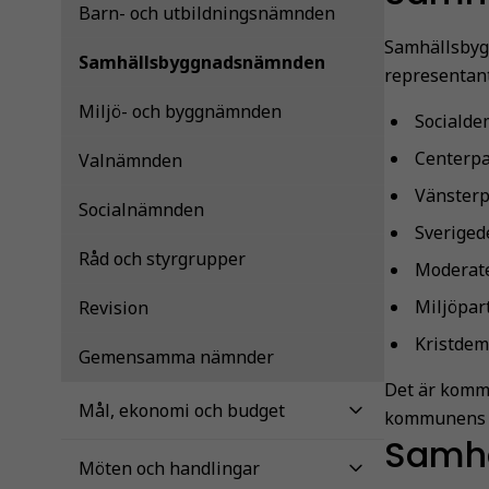
Barn- och utbildningsnämnden
Samhällsbygg
Samhällsbyggnadsnämnden
representant
Miljö- och byggnämnden
Socialde
Centerpa
Valnämnden
Vänsterp
Socialnämnden
Sverige
Råd och styrgrupper
Moderat
Miljöpar
Revision
Kristdem
Gemensamma nämnder
Det är kommu
Mål, ekonomi och budget
kommunens 
Samh
Möten och handlingar