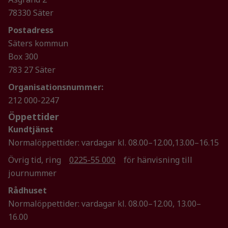
hemsida ska
78330 Säter
prestera så
bra som
Postadress
möjligt
Säters kommun
under ditt
Box 300
besök. Om
783 27 Säter
du nekar de
här kakorna
Organisationsnummer:
kommer viss
212 000-2247
funktionalitet
Öppettider
att försvinna
från
Kundtjänst
hemsidan.
Normalöppettider: vardagar kl. 08.00–12.00,13.00–16.15
Övrig tid, ring
0225-55 000
för hänvisning till
journummer
Marknadsföring
Genom att dela
Rådhuset
med dig av dina
Normalöppettider: vardagar kl. 08.00–12.00, 13.00–
intressen och ditt
16.00
beteende när du