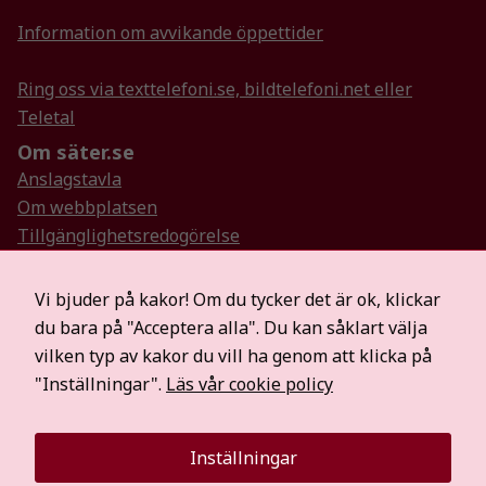
surfar ökar du
chansen att få se
Information om avvikande öppettider
personligt
anpassat innehåll
Ring oss via texttelefoni.se, bildtelefoni.net eller
och erbjudanden.
Teletal
Om säter.se
Anslagstavla
Om webbplatsen
Tillgänglighetsredogörelse
Så hanterar vi personuppgifter
Visselblåsartjänst
Vi bjuder på kakor! Om du tycker det är ok, klickar
Hitta oss på sociala medier
du bara på "Acceptera alla". Du kan såklart välja
Mer information
vilken typ av kakor du vill ha genom att klicka på
För medier
"Inställningar".
Läs vår cookie policy
Säterbostäder
Räddningstjänsten Dala Mitt
Inställningar
Visit Dalarna