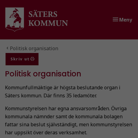
Gå till innehåll
Gå till huvudmeny
Gå till sidomeny
Meny
Du är här:
Politisk organisation
Skriv ut
Politisk organisation
Kommunfullmäktige är högsta beslutande organ i
Säters kommun. Där finns 35 ledamöter.
Kommunstyrelsen har egna ansvarsområden. Övriga
kommunala nämnder samt de kommunala bolagen
fattar sina beslut självständigt, men kommunstyrelsen
har uppsikt över deras verksamhet.