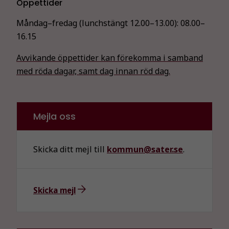
Öppettider
Måndag–fredag (lunchstängt 12.00–13.00):
08.00–
16.15
Avvikande öppettider kan förekomma i samband
med röda dagar, samt dag innan röd dag.
Mejla oss
Skicka ditt mejl till
kommun@sater.se
.
Skicka mejl