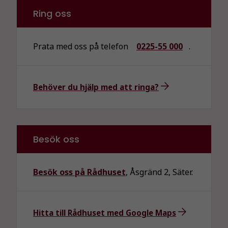
Ring oss
Prata med oss på telefon
0225-55 000
.
Behöver du hjälp med att ringa?
Besök oss
Nödvändiga
Dessa kakor
Besök oss på Rådhuset
, Åsgränd 2, Säter.
går inte att
välja bort. De
behövs för
att hemsidan
Hitta till Rådhuset med Google Maps
över huvud