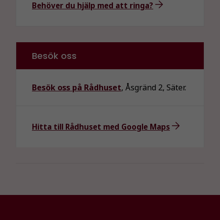
Behöver du hjälp med att ringa?
Dessa kakor
går inte att
välja bort. De
behövs för
att hemsidan
Besök oss
över huvud
taget ska
fungera.
Besök oss på Rådhuset
, Åsgränd 2, Säter.
Statistik
Hitta till Rådhuset med Google Maps
För att vi ska
kunna
förbättra
hemsidans
funktionalitet
och
uppbyggnad,
baserat på
hur