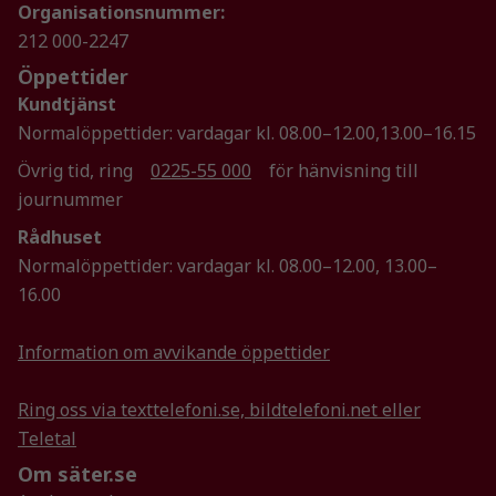
Organisationsnummer:
212 000-2247
Marknadsföring
Genom att dela
Öppettider
med dig av dina
Kundtjänst
intressen och ditt
Normalöppettider: vardagar kl. 08.00–12.00,13.00–16.15
beteende när du
surfar ökar du
Övrig tid, ring
0225-55 000
för hänvisning till
chansen att få se
journummer
personligt
Rådhuset
anpassat innehåll
och erbjudanden.
Normalöppettider: vardagar kl. 08.00–12.00, 13.00–
16.00
Information om avvikande öppettider
Ring oss via texttelefoni.se, bildtelefoni.net eller
Teletal
Om säter.se