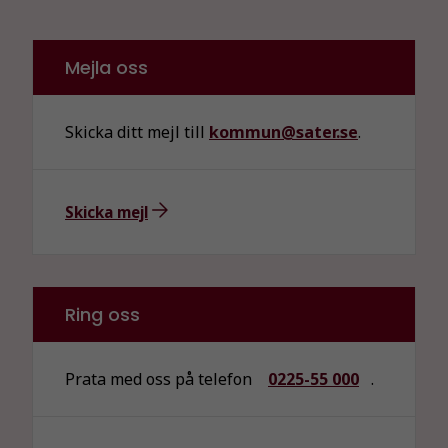
Mejla oss
Skicka ditt mejl till
kommun@sater.se
.
Skicka mejl
Ring oss
Prata med oss på telefon
0225-55 000
.
Nödvändiga