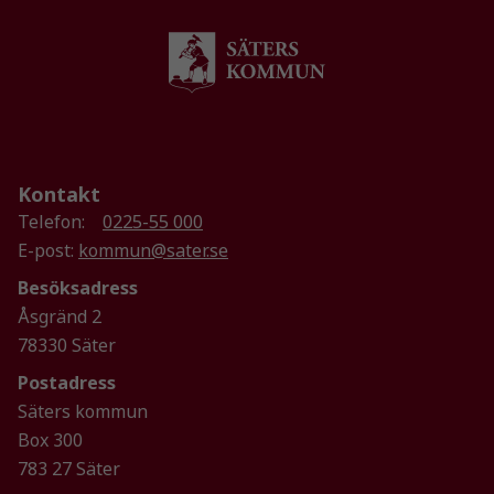
hemsidan
används.
Upplevelse
För att vår
hemsida ska
Kontakt
prestera så
bra som
Telefon:
0225-55 000
möjligt
E-post:
kommun@sater.se
under ditt
Besöksadress
besök. Om
du nekar de
Åsgränd 2
här kakorna
78330 Säter
kommer viss
Postadress
funktionalitet
Säters kommun
att försvinna
från
Box 300
hemsidan.
783 27 Säter