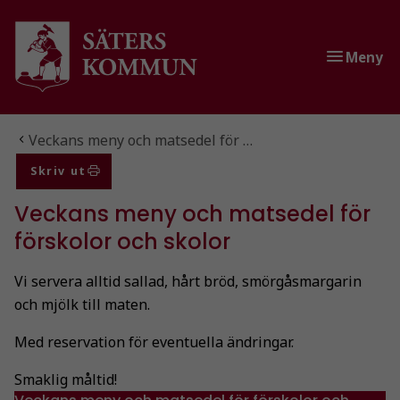
Gå till innehåll
Gå till huvudmeny
Gå till sidomeny
Meny
Du är här:
Veckans meny och matsedel för …
Skriv ut
Veckans meny och matsedel för
förskolor och skolor
Vi servera alltid sallad, hårt bröd, smörgåsmargarin
och mjölk till maten.
Med reservation för eventuella ändringar.
Smaklig måltid!