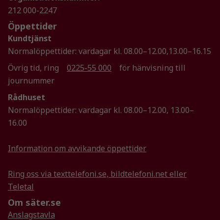
Statistik
212 000-2247
För att vi ska
Öppettider
kunna
Kundtjänst
förbättra
hemsidans
Normalöppettider: vardagar kl. 08.00–12.00,13.00–16.15
funktionalitet
Övrig tid, ring
0225-55 000
för hänvisning till
och
journummer
uppbyggnad,
baserat på
Rådhuset
hur
Normalöppettider: vardagar kl. 08.00–12.00, 13.00–
hemsidan
16.00
används.
Information om avvikande öppettider
Upplevelse
För att vår
Ring oss via texttelefoni.se, bildtelefoni.net eller
hemsida ska
Teletal
prestera så
Om säter.se
bra som
möjligt
Anslagstavla