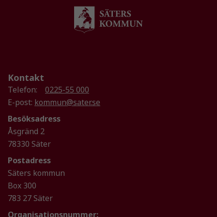
Kontakt
Telefon:
0225-55 000
E-post:
kommun@sater.se
Nödvändiga
Dessa kakor
Besöksadress
går inte att
Åsgränd 2
välja bort. De
78330 Säter
behövs för
att hemsidan
Postadress
över huvud
Säters kommun
taget ska
Box 300
fungera.
783 27 Säter
Organisationsnummer: