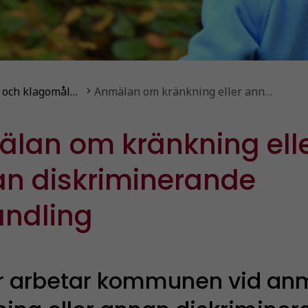
 och klagomål…
Anmälan om kränkning eller ann…
lan om kränkning ell
n diskriminerande
ndling
r arbetar kommunen vid an