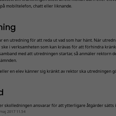
å mobiltelefon, chatt eller liknande.
ning
ar en utredning för att reda ut vad som har hänt. När utredn
 ske i verksamheten som kan krävas för att förhindra krän
 samband med att utredningen startar, så anmäler rektorn det
nämnden.
eller en elev känner sig kränkt av rektor ska utredningen g
d
er skolledningen ansvarar för att ytterligare åtgärder sätts i
maj 2017 11.54