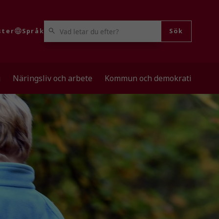
VAD LETAR DU EFTER?
ster
Språk
Sök
g
Näringsliv och arbete
Kommun och demokrati