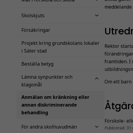
meddelande p
Skolskjuts
Utred
Försäkringar
Projekt kring grundskolans lokaler
Rektor start
i Säter stad
förändringar
framtiden. I
Beställa betyg
utbildnings
Lämna synpunkter och
Om ett barn 
klagomål
Anmälan om kränkning eller
Åtgär
annan diskriminerande
behandling
Förskole- ell
För andra skolhuvudmän
Publicerad:
31 