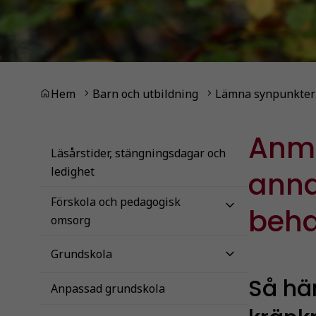
Du är här:
Hem
Barn och utbildning
Lämna synpunkter
Anmä
Läsårstider, stängningsdagar och
ledighet
anna
Förskola och pedagogisk
beha
omsorg
Grundskola
Så hä
Anpassad grundskola