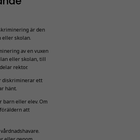
rande
skriminering är den
 eller skolan.
iminering av en vuxen
n eller skolan, till
elar rektor.
 diskriminerar ett
ar hänt.
 barn eller elev. Om
föräldern att
n vårdnadshavare.
er eller genom