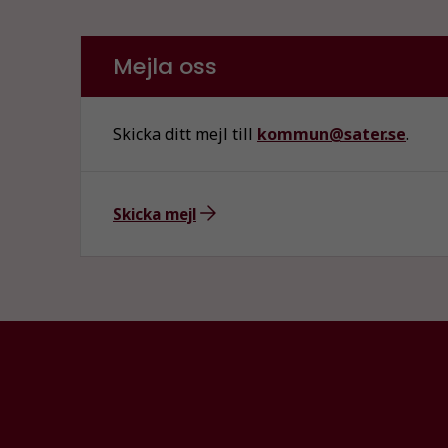
Mejla oss
Skicka ditt mejl till
kommun@sater.se
.
Skicka mejl