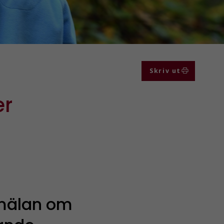
Skriv ut
er
mälan om