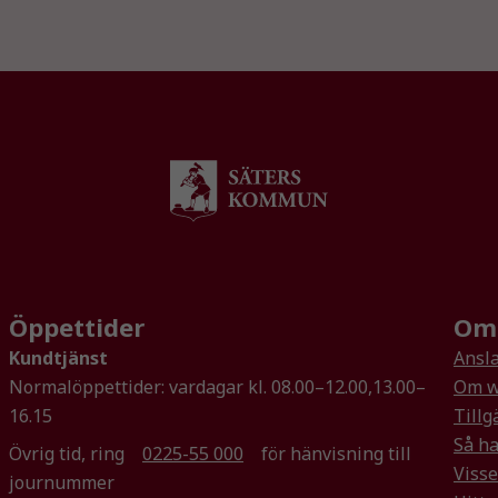
går inte att
välja bort. De
behövs för
att hemsidan
över huvud
taget ska
fungera.
Statistik
För att vi ska
kunna
förbättra
Öppettider
Om 
hemsidans
funktionalitet
Kundtjänst
Ansla
och
Normalöppettider: vardagar kl. 08.00–12.00,13.00–
Om w
uppbyggnad,
16.15
Tillg
baserat på
Så ha
Övrig tid, ring
0225-55 000
för hänvisning till
hur
Visse
hemsidan
journummer