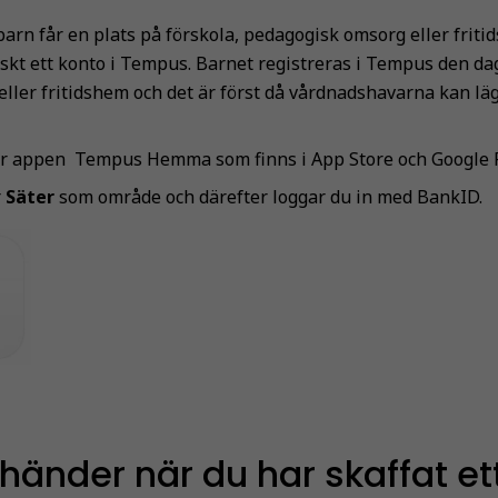
barn får en plats på förskola, pedagogisk omsorg eller friti
skt ett konto i Tempus. Barnet registreras i Tempus den da
 eller fritidshem och det är först då vårdnadshavarna kan l
r appen Tempus Hemma som finns i App Store och Google P
r
Säter
som område och därefter loggar du in med BankID.
händer när du har skaffat ett