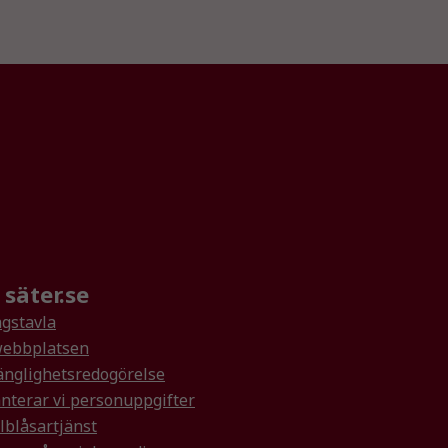
säter.se
gstavla
ebbplatsen
änglighetsredogörelse
nterar vi personuppgifter
lblåsartjänst