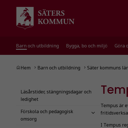
Gå till innehåll
Gå till huvudmeny
Gå till sidomeny
Barn och utbildning
Bygga, bo och miljö
Göra 
Du är här:
Hem
Barn och utbildning
Säter kommuns lär
Tem
Läsårstider, stängningsdagar och
ledighet
Tempus är et
Förskola och pedagogisk
fritidsverks
omsorg
I Tempus reg