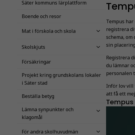
Säter kommuns lärplattform
Temp
Boende och resor
Tempus har
registrera d
Mat i förskola och skola
schema, om d
sin placerin
Skolskjuts
Registrera d
Försäkringar
du lämnar oc
personalen t
Projekt kring grundskolans lokaler
i Säter stad
Inför lov vi
att få ett m
Beställa betyg
Tempus
Lämna synpunkter och
klagomål
För andra skolhuvudmän