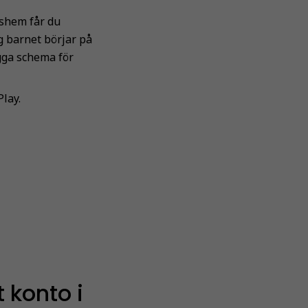
dshem får du
g barnet börjar på
ägga schema för
lay.
 konto i