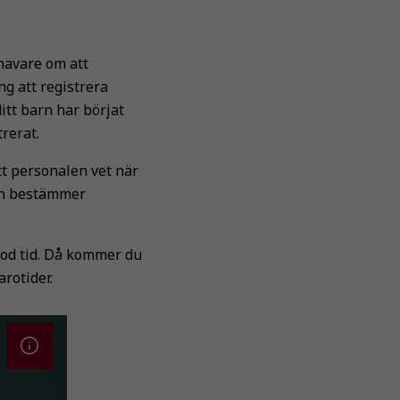
havare om att
g att registrera
itt barn har börjat
trerat.
tt personalen vet när
lan bestämmer
 god tid. Då kommer du
rotider.