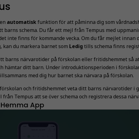
us
 en
automatisk
funktion för att påminna dig som vårdnads
itt barns schema. Du får ett mejl från Tempus med uppmanin
et inte finns för kommande vecka. Om du får mejlet innan d
g, kan du markera barnet som
Ledig
tills schema finns regis
itt barns närvarotider på förskolan eller fritidshemmet så a
h hämtar ditt barn. Under introduktionsperioden i försko
illsammans med dig hur barnet ska närvara på förskolan.
ll förskolan och fritidshemmet veta ditt barns närvarotider i
ejl från Tempus att se över schema och registrera dessa närva
 Hemma App