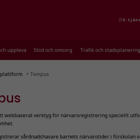
E-tjän
och uppleva
Stöd och omsorg
Trafik och stadsplanerin
plattform
Tempus
pus
t webbaserat verktyg för närvaroregistrering speciellt utfo
amhet.
istrerar vårdnadshavare barnets närvarotider i förskolan o