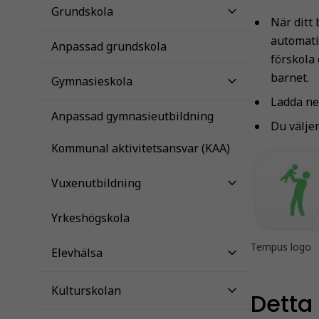
Grundskola
När ditt 
automati
Anpassad grundskola
förskola
barnet.
Gymnasieskola
Ladda ne
Anpassad gymnasieutbildning
Du välje
Kommunal aktivitetsansvar (KAA)
Vuxenutbildning
Yrkeshögskola
Tempus logo
Elevhälsa
Kulturskolan
Detta 