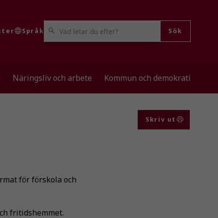
VAD LETAR DU EFTER?
ster
Språk
Sök
g
Näringsliv och arbete
Kommun och demokrati
Skriv ut
rmat för förskola och
ch fritidshemmet.