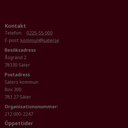
Upplevelse
Kontakt
För att vår
hemsida ska
Telefon:
0225-55 000
prestera så
E-post:
kommun@sater.se
bra som
Besöksadress
möjligt
under ditt
Åsgränd 2
besök. Om
78330 Säter
du nekar de
Postadress
här kakorna
Säters kommun
kommer viss
funktionalitet
Box 300
att försvinna
783 27 Säter
från
Organisationsnummer:
hemsidan.
212 000-2247
Öppettider
Marknadsföring