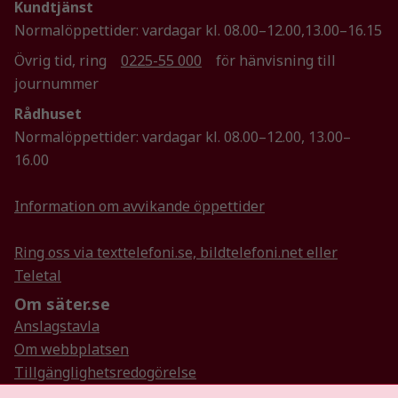
Kundtjänst
Genom att dela
Normalöppettider: vardagar kl. 08.00–12.00,13.00–16.15
med dig av dina
intressen och ditt
Övrig tid, ring
0225-55 000
för hänvisning till
beteende när du
journummer
surfar ökar du
Rådhuset
chansen att få se
personligt
Normalöppettider: vardagar kl. 08.00–12.00, 13.00–
anpassat innehåll
16.00
och erbjudanden.
Information om avvikande öppettider
Ring oss via texttelefoni.se, bildtelefoni.net eller
Teletal
Om säter.se
Anslagstavla
Om webbplatsen
Tillgänglighetsredogörelse
Så hanterar vi personuppgifter