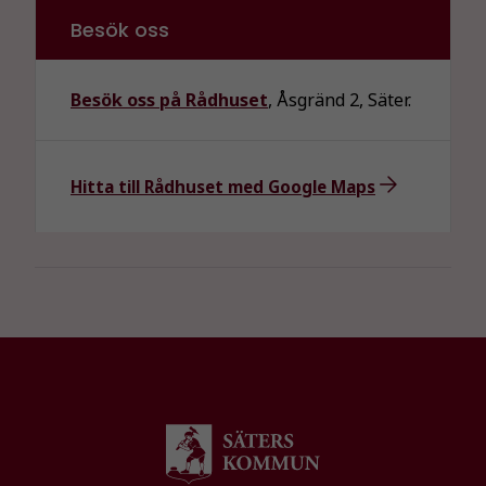
välja bort. De
Besök oss
behövs för
att hemsidan
över huvud
Besök oss på Rådhuset
, Åsgränd 2, Säter.
taget ska
fungera.
Hitta till Rådhuset med Google Maps
Statistik
För att vi ska
kunna
förbättra
hemsidans
funktionalitet
och
uppbyggnad,
baserat på
hur
hemsidan
används.