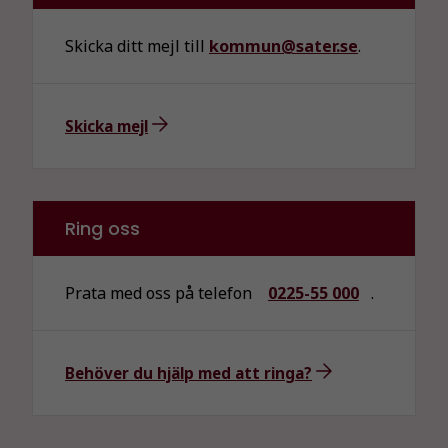
Skicka ditt mejl till
kommun@sater.se
.
Skicka mejl
Ring oss
Prata med oss på telefon
0225-55 000
.
Behöver du hjälp med att ringa?
Nödvändiga
Dessa kakor
går inte att