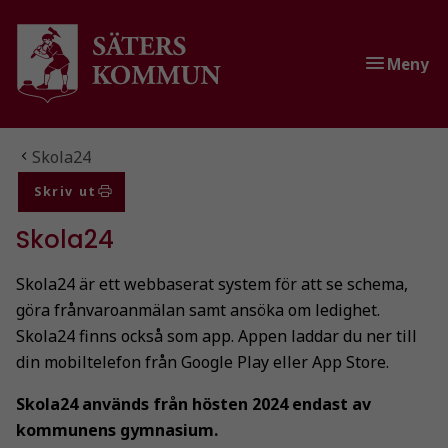
Gå till innehåll
Gå till huvudmeny
Gå till sidomeny
Meny
Du är här:
Skola24
Skriv ut
Skola24
Skola24 är ett webbaserat system för att se schema,
göra frånvaroanmälan samt ansöka om ledighet.
Skola24 finns också som app. Appen laddar du ner till
din mobiltelefon från Google Play eller App Store.
Skola24 används från hösten 2024 endast av
kommunens gymnasium.