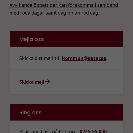
Avvikande öppettider kan förekomma i samband
med röda dagar, samt dag innan röd dag.
Mejla oss
Skicka ditt mejl till
kommun@sater.se
.
Skicka mejl
Ring oss
Prata med oss på telefon
0225-55 000
.