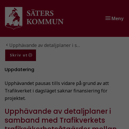
Gå till innehåll
Gå till huvudmeny
Gå till sidomeny
Meny
Du är här:
Upphävande av detaljplaner i s…
Skriv ut
Uppdatering
Upphävandet pausas tills vidare på grund av att
Trafikverket i dagsläget saknar finansiering för
projektet.
Upphävande av detaljplaner i
samband med Trafikverkets