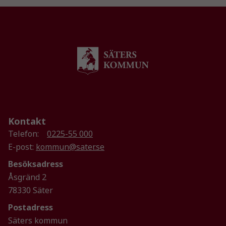
Nödvändiga
Dessa kakor
går inte att
välja bort. De
behövs för
att hemsidan
över huvud
taget ska
fungera.
Kontakt
Telefon:
0225-55 000
Statistik
E-post:
kommun@sater.se
För att vi ska
kunna
Besöksadress
förbättra
Åsgränd 2
hemsidans
78330 Säter
funktionalitet
och
Postadress
uppbyggnad,
Säters kommun