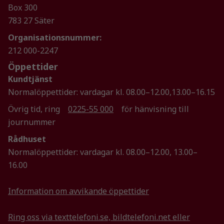
baserat på
Box 300
hur
783 27 Säter
hemsidan
används.
Organisationsnummer:
212 000-2247
Öppettider
Upplevelse
Kundtjänst
För att vår
Normalöppettider: vardagar kl. 08.00–12.00,13.00–16.15
hemsida ska
prestera så
Övrig tid, ring
0225-55 000
för hänvisning till
bra som
journummer
möjligt
under ditt
Rådhuset
besök. Om
Normalöppettider: vardagar kl. 08.00–12.00, 13.00–
du nekar de
16.00
här kakorna
kommer viss
Information om avvikande öppettider
funktionalitet
att försvinna
från
Ring oss via texttelefoni.se, bildtelefoni.net eller