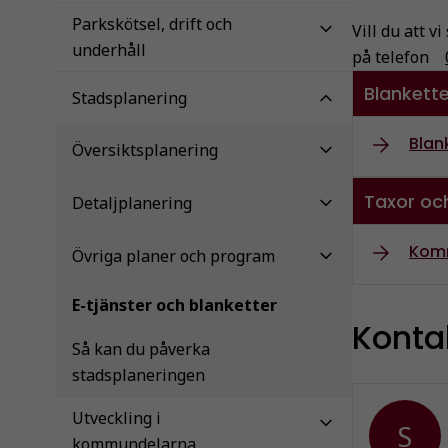
Parkskötsel, drift och
Vill du att 
underhåll
på telefon
Blankette
Stadsplanering
Blan
Översiktsplanering
Taxor och
Detaljplanering
Komm
Övriga planer och program
E-tjänster och blanketter
Konta
Så kan du påverka
stadsplaneringen
Utveckling i
S
kommundelarna