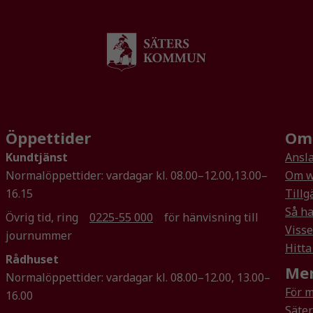
Nödvändiga
Dessa kakor
går inte att
Öppettider
Om 
välja bort. De
Kundtjänst
Ansla
behövs för
att hemsidan
Normalöppettider: vardagar kl. 08.00–12.00,13.00–
Om w
över huvud
16.15
Tillg
taget ska
Så ha
Övrig tid, ring
0225-55 000
för hänvisning till
fungera.
Visse
journummer
Hitta
Rådhuset
Statistik
Mer
Normalöppettider: vardagar kl. 08.00–12.00, 13.00–
För att vi ska
För 
16.00
kunna
Säte