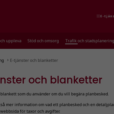
E-tjän
och uppleva
Stöd och omsorg
Trafik och stadsplanerin
ng
E-tjänster och blanketter
änster och blanketter
 blankett som du använder om du vill begära planbesked.
kså mer information om vad ett planbesked och en detaljpla
bbsida för taxor och avgifter.