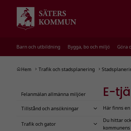
Gå till innehåll
Gå till huvudmeny
Gå till sidomeny
Barn och utbildning
Bygga, bo och miljö
Göra 
Du är här:
Hem
Trafik och stadsplanering
Stadsplaneri
E-tj
Felanmälan allmänna miljöer
Här finns en
Tillstånd och ansökningar
Du hittar oc
Trafik och gator
kommunens we