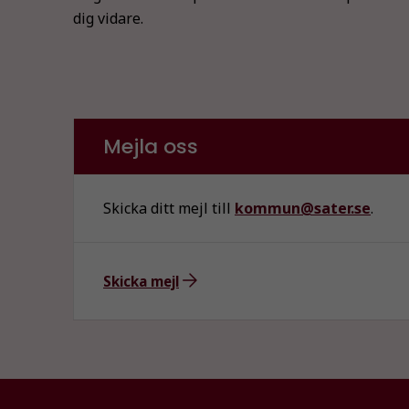
dig vidare.
Mejla oss
Skicka ditt mejl till
kommun@sater.se
.
Skicka mejl