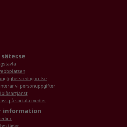
säter.se
gstavla
ebbplatsen
änglighetsredogörelse
nterar vi personuppgifter
lblåsartjänst
 oss på sociala medier
 information
medier
rbostäder