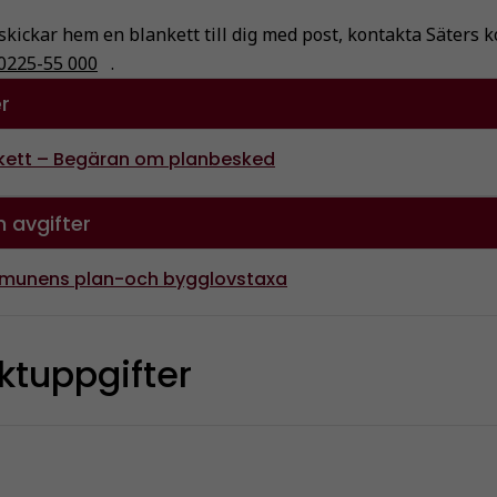
vi skickar hem en blankett till dig med post, kontakta Säter
0225-55 000
.
r
kett – Begäran om planbesked
 avgifter
unens plan-och bygglovstaxa
ktuppgifter