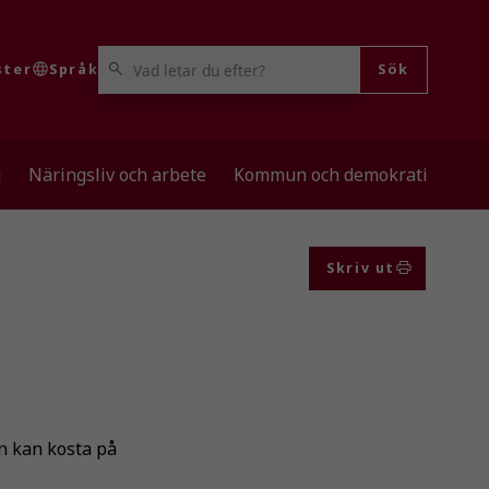
VAD LETAR DU EFTER?
ster
Språk
Sök
g
Näringsliv och arbete
Kommun och demokrati
Skriv ut
n kan kosta på