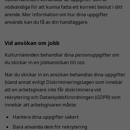
används.
nödvändiga för att kunna fatta ett korrekt beslut i ditt
ärende. Mer information om hur dina uppgifter
används kan du få av din handläggare.
Upplevelse
För att vår
hemsida ska
Vid ansökan om jobb
prestera så
bra som
Kulturnämnden behandlar dina personuppgifter om
möjligt
under ditt
du skickar in en jobbansökan till oss.
besök. Om
När du skickar in en ansökan behandlas dina uppgifter
du nekar de
här kakorna
bland annat enligt Diskrimineringslagen som innebär
kommer viss
att en arbetsgivare inte får diskriminera vid
funktionalitet
rekrytering och Dataskyddsförordningen (GDPR) som
att försvinna
innebär att arbetsgivaren måste:
från
hemsidan.
Hantera dina uppgifter säkert
Bara använda dem för rekrytering