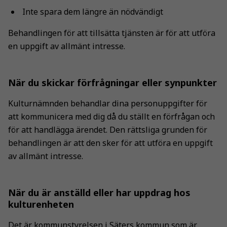
Marknadsföring
Inte spara dem längre än nödvändigt
Genom att dela
med dig av dina
Behandlingen för att tillsätta tjänsten är för att utföra
intressen och ditt
en uppgift av allmänt intresse.
beteende när du
surfar ökar du
chansen att få se
När du skickar förfrågningar eller synpunkter
personligt
anpassat innehåll
Kulturnämnden behandlar dina personuppgifter för
och erbjudanden.
att kommunicera med dig då du ställt en förfrågan och
för att handlägga ärendet. Den rättsliga grunden för
behandlingen är att den sker för att utföra en uppgift
av allmänt intresse.
När du är anställd eller har uppdrag hos
kulturenheten
Det är kommunstyrelsen i Säters kommun som är