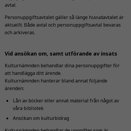
går inte att
avtal.
välja bort. De
behövs för
Personuppgiftsavtalet gäller så länge huvudavtalet är
att hemsidan
aktuellt. Både avtal och personuppgiftsavtal bevaras
över huvud
och arkiveras.
taget ska
fungera.
Vid ansökan om, samt utförande av insats
Statistik
Kulturnämnden behandlar dina personuppgifter för
För att vi ska
att handlägga ditt ärende.
kunna
Kulturnämnden hanterar bland annat följande
förbättra
ärenden:
hemsidans
funktionalitet
Lån av böcker eller annat material från något av
och
våra bibliotek
uppbyggnad,
baserat på
Ansökan om kulturbidrag
hur
hemsidan
Kulturnämnden behandlar de uppgifter som är