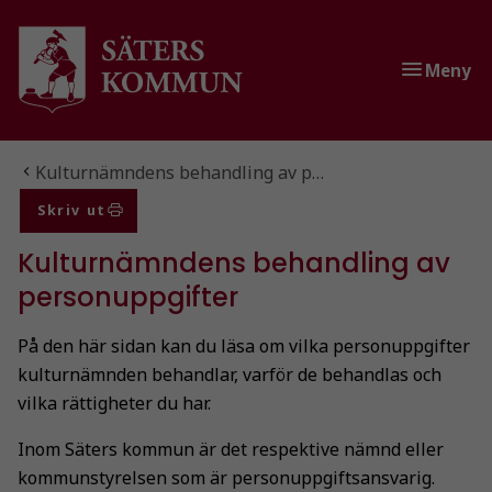
Gå till innehåll
Gå till huvudmeny
Gå till sidomeny
Meny
Du är här:
Kulturnämndens behandling av p…
Skriv ut
Kulturnämndens behandling av
personuppgifter
På den här sidan kan du läsa om vilka personuppgifter
kulturnämnden behandlar, varför de behandlas och
vilka rättigheter du har.
Inom Säters kommun är det respektive nämnd eller
kommunstyrelsen som är personuppgiftsansvarig.