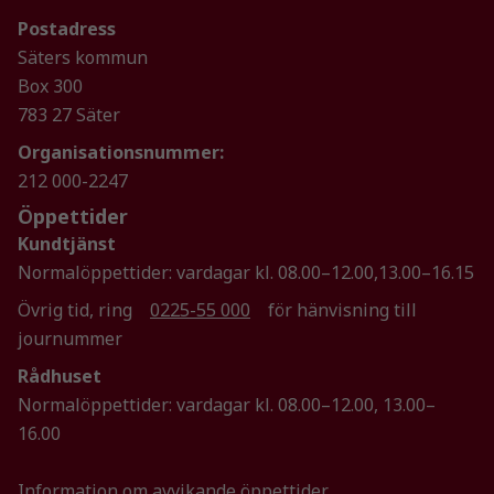
fungera.
Postadress
Säters kommun
Box 300
Statistik
783 27 Säter
För att vi ska
kunna
Organisationsnummer:
förbättra
212 000-2247
hemsidans
Öppettider
funktionalitet
och
Kundtjänst
uppbyggnad,
Normalöppettider: vardagar kl. 08.00–12.00,13.00–16.15
baserat på
Övrig tid, ring
0225-55 000
för hänvisning till
hur
hemsidan
journummer
används.
Rådhuset
Normalöppettider: vardagar kl. 08.00–12.00, 13.00–
16.00
Upplevelse
För att vår
hemsida ska
Information om avvikande öppettider