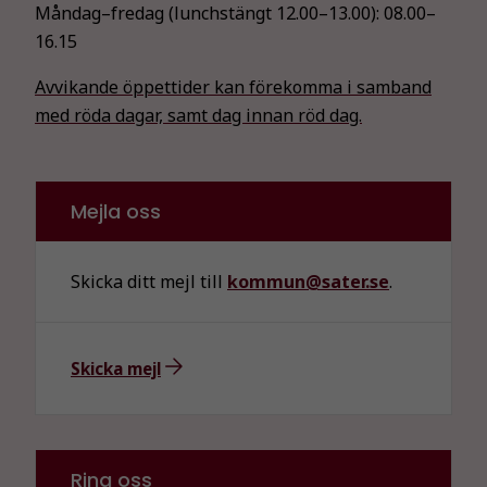
Måndag–fredag (lunchstängt 12.00–13.00):
08.00–
16.15
Avvikande öppettider kan förekomma i samband
med röda dagar, samt dag innan röd dag.
Mejla oss
Skicka ditt mejl till
kommun@sater.se
.
Skicka mejl
Ring oss