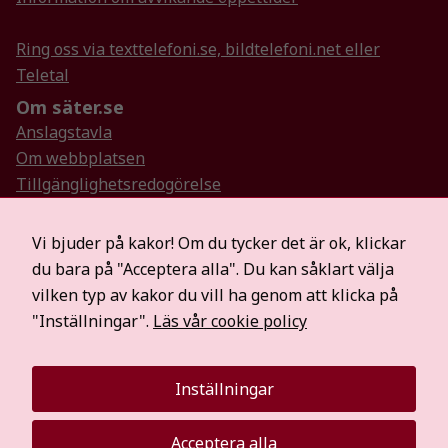
prestera så
bra som
Ring oss via texttelefoni.se, bildtelefoni.net eller
möjligt
Teletal
under ditt
besök. Om
Om säter.se
du nekar de
Anslagstavla
här kakorna
Om webbplatsen
kommer viss
Tillgänglighetsredogörelse
funktionalitet
Så hanterar vi personuppgifter
att försvinna
Visselblåsartjänst
från
Vi bjuder på kakor! Om du tycker det är ok, klickar
hemsidan.
Hitta oss på sociala medier
du bara på "Acceptera alla". Du kan såklart välja
Mer information
vilken typ av kakor du vill ha genom att klicka på
För medier
"Inställningar".
Läs vår cookie policy
Marknadsföring
Säterbostäder
Genom att dela
Räddningstjänsten Dala Mitt
med dig av dina
Inställningar
intressen och ditt
Visit Dalarna
beteende när du
surfar ökar du
Acceptera alla