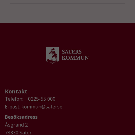
Nödvändiga
Kontakt
Dessa kakor
Telefon:
0225-55 000
går inte att
välja bort. De
E-post:
kommun@sater.se
behövs för
Besöksadress
att hemsidan
Åsgränd 2
över huvud
78330 Säter
taget ska