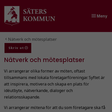
Gå till innehåll
Gå till huvudmeny
Gå till sidomeny
Meny
Du är här:
Nätverk och mötesplatser
Skriv ut
Nätverk och mötesplatser
Vi arrangerar olika former av möten, oftast
tillsammans med lokala företagarföreningar. Syftet är
att inspirera, motivera och skapa en plats för
idéutbyte, nätverkande, dialoger och
relationsskapande.
Vi arrangerar mötena för att du som företagare ska få