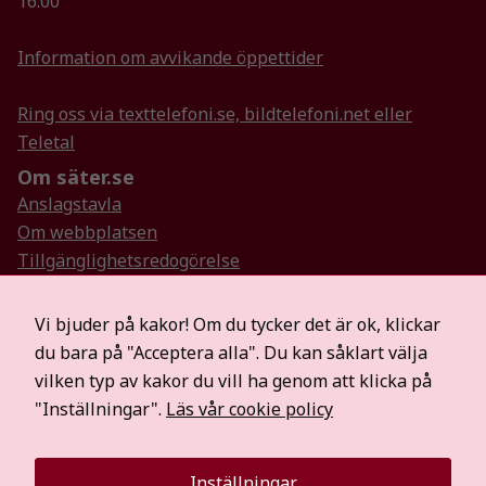
16.00
Information om avvikande öppettider
Ring oss via texttelefoni.se, bildtelefoni.net eller
Teletal
Om säter.se
Anslagstavla
Om webbplatsen
Tillgänglighetsredogörelse
Så hanterar vi personuppgifter
Visselblåsartjänst
Vi bjuder på kakor! Om du tycker det är ok, klickar
Hitta oss på sociala medier
du bara på "Acceptera alla". Du kan såklart välja
Mer information
vilken typ av kakor du vill ha genom att klicka på
För medier
"Inställningar".
Läs vår cookie policy
Säterbostäder
Räddningstjänsten Dala Mitt
Inställningar