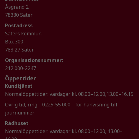
att försvinna
Åsgränd 2
från
78330 Säter
hemsidan.
Postadress
Säters kommun
Marknadsföring
Box 300
Genom att dela
783 27 Säter
med dig av dina
Organisationsnummer:
intressen och ditt
212 000-2247
beteende när du
surfar ökar du
Öppettider
chansen att få se
Kundtjänst
personligt
Normalöppettider: vardagar kl. 08.00–12.00,13.00–16.15
anpassat innehåll
och erbjudanden.
Övrig tid, ring
0225-55 000
för hänvisning till
journummer
Rådhuset
Normalöppettider: vardagar kl. 08.00–12.00, 13.00–