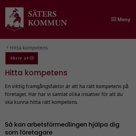
Gå till innehåll
Gå till huvudmeny
Gå till sidomeny
Meny
Du är här:
Hitta kompetens
Skriv ut
Hitta kompetens
En viktig framgångsfaktor är att ha rätt kompetens på
företaget. Här har vi samlat olika insatser för att du
ska kunna hitta rätt kompetens.
Så kan arbetsförmedlingen hjälpa dig
som företagare