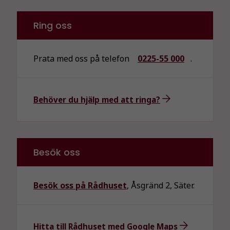
Ring oss
Nödvändiga
Dessa kakor
Prata med oss på telefon
0225-55 000
.
går inte att
välja bort. De
behövs för
Behöver du hjälp med att ringa?
att hemsidan
över huvud
taget ska
fungera.
Besök oss
Statistik
För att vi ska
Besök oss på Rådhuset
, Åsgränd 2, Säter.
kunna
förbättra
hemsidans
Hitta till Rådhuset med Google Maps
funktionalitet