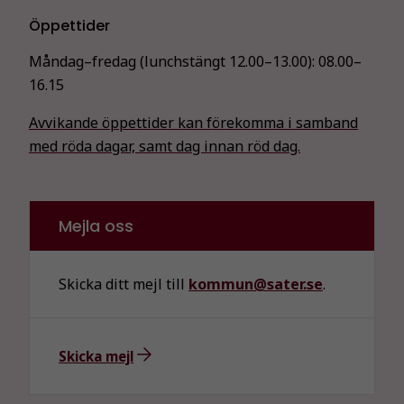
Öppettider
Måndag–fredag (lunchstängt 12.00–13.00):
08.00–
16.15
Avvikande öppettider kan förekomma i samband
med röda dagar, samt dag innan röd dag.
Mejla oss
Skicka ditt mejl till
kommun@sater.se
.
Skicka mejl