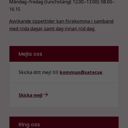
Måndag–fredag (lunchstängt 12.00–13.00):
08.00–
16.15
Avvikande öppettider kan förekomma i samband
med röda dagar, samt dag innan röd dag.
Mejla oss
Skicka ditt mejl till
kommun@sater.se
.
Skicka mejl
Ring oss