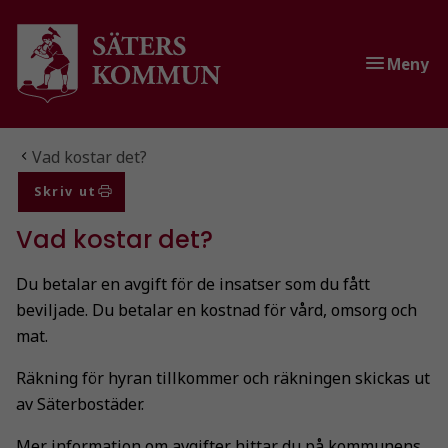
Gå till innehåll
Gå till huvudmeny
Gå till sidomeny
Meny
Du är här:
Vad kostar det?
Skriv ut
Vad kostar det?
Du betalar en avgift för de insatser som du fått
beviljade. Du betalar en kostnad för vård, omsorg och
mat.
Räkning för hyran tillkommer och räkningen skickas ut
av Säterbostäder.
Mer information om avgifter hittar du på
kommunens