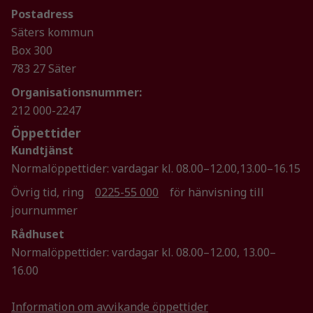
Postadress
Säters kommun
Nödvändiga
Box 300
Dessa kakor
783 27 Säter
går inte att
välja bort. De
Organisationsnummer:
behövs för
212 000-2247
att hemsidan
Öppettider
över huvud
taget ska
Kundtjänst
fungera.
Normalöppettider: vardagar kl. 08.00–12.00,13.00–16.15
Övrig tid, ring
0225-55 000
för hänvisning till
journummer
Statistik
För att vi ska
Rådhuset
kunna
Normalöppettider: vardagar kl. 08.00–12.00, 13.00–
förbättra
16.00
hemsidans
funktionalitet
och
Information om avvikande öppettider