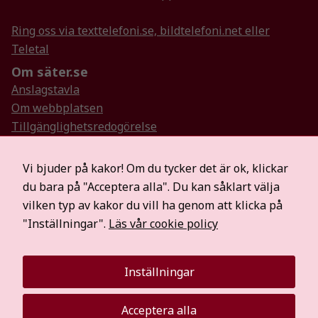
uppbyggnad,
baserat på
Ring oss via texttelefoni.se, bildtelefoni.net eller
hur
Teletal
hemsidan
Om säter.se
används.
Anslagstavla
Om webbplatsen
Upplevelse
Tillgänglighetsredogörelse
För att vår
Så hanterar vi personuppgifter
hemsida ska
Visselblåsartjänst
Vi bjuder på kakor! Om du tycker det är ok, klickar
prestera så
Hitta oss på sociala medier
bra som
du bara på "Acceptera alla". Du kan såklart välja
möjligt
Mer information
vilken typ av kakor du vill ha genom att klicka på
under ditt
För medier
"Inställningar".
Läs vår cookie policy
besök. Om
Säterbostäder
du nekar de
Räddningstjänsten Dala Mitt
här kakorna
Inställningar
Visit Dalarna
kommer viss
funktionalitet
att försvinna
Acceptera alla