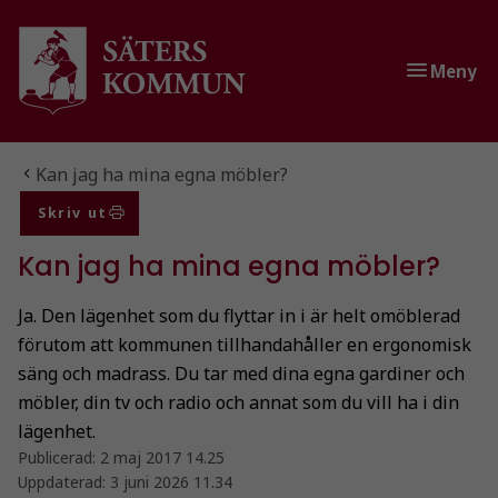
Gå till innehåll
Gå till huvudmeny
Gå till sidomeny
Meny
Du är här:
Kan jag ha mina egna möbler?
Skriv ut
Kan jag ha mina egna möbler?
Ja. Den lägenhet som du flyttar in i är helt omöblerad
förutom att kommunen tillhandahåller en ergonomisk
säng och madrass. Du tar med dina egna gardiner och
möbler, din tv och radio och annat som du vill ha i din
lägenhet.
Publicerad:
2 maj 2017 14.25
Uppdaterad:
3 juni 2026 11.34