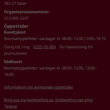
783 27 Säter
Nödvändiga
Dessa kakor
Organisationsnummer:
går inte att
212 000-2247
välja bort. De
Öppettider
behövs för
att hemsidan
Kundtjänst
över huvud
Normalöppettider: vardagar kl. 08.00–12.00,13.00–16.15
taget ska
Övrig tid, ring
0225-55 000
för hänvisning till
fungera.
journummer
Rådhuset
Statistik
Normalöppettider: vardagar kl. 08.00–12.00, 13.00–
För att vi ska
16.00
kunna
förbättra
hemsidans
Information om avvikande öppettider
funktionalitet
och
Ring oss via texttelefoni.se, bildtelefoni.net eller
uppbyggnad,
Teletal
baserat på