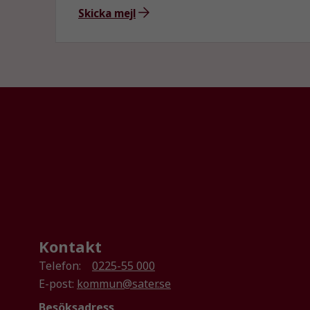
Skicka mejl
Kontakt
Telefon:
0225-55 000
E-post:
kommun@sater.se
Besöksadress