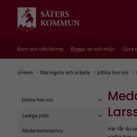
Gå till innehåll
Gå till huvudmeny
Gå till sidomeny
Barn och utbildning
Bygga, bo och miljö
Göra 
Du är här:
Hem
Näringsliv och arbete
Jobba hos oss
Meda
Jobba hos oss
Lars
Lediga jobb
Här får du s
Medarbetarpolicy
varför han va