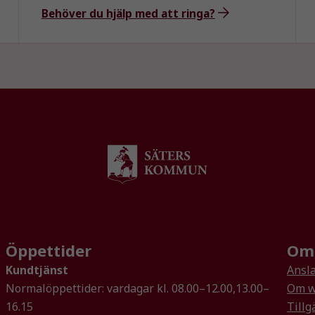
Behöver du hjälp med att ringa?
Nödvändiga
Dessa kakor
går inte att
välja bort. De
behövs för
att hemsidan
över huvud
Öppettider
Om 
taget ska
Kundtjänst
Ansla
fungera.
Normalöppettider: vardagar kl. 08.00–12.00,13.00–
Om w
16.15
Tillg