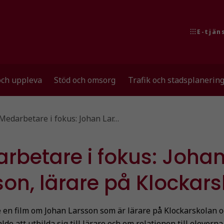
E-tjän
och uppleva
Stöd och omsorg
Trafik och stadsplanerin
Medarbetare i fokus: Johan Lar…
rbetare i fokus: Joha
son, lärare på Klockar
e en film om Johan Larsson som är lärare på Klockarskolan 
lde att utbilda sig till lärare och om relationen till eleverna