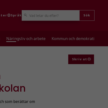
VAD LETAR DU EFTER?
ster
Språk
Sök
g
Näringsliv och arbete
Kommun och demokrati
Skriv ut
n
skolan
och som berättar om
.