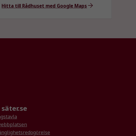
Hitta till Rådhuset med Google Maps
säter.se
gstavla
ebbplatsen
änglighetsredogörelse