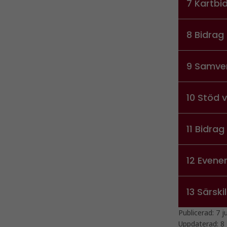
7 Kartbi
8 Bidrag
9 Samver
10 Stöd 
11 Bidrag
12 Even
13 Särsk
Publicerad:
7 j
Uppdaterad:
8 