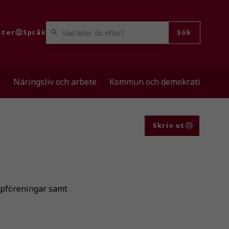
VAD LETAR DU EFTER?
ster
Språk
Sök
g
Näringsliv och arbete
Kommun och demokrati
Skriv ut
ppföreningar samt