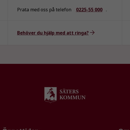
Prata med oss på telefon
0225-55 000
.
Statistik
För att vi ska
kunna
Behöver du hjälp med att ringa?
förbättra
hemsidans
funktionalitet
och
uppbyggnad,
baserat på
hur
hemsidan
används.
Upplevelse
För att vår
hemsida ska
prestera så