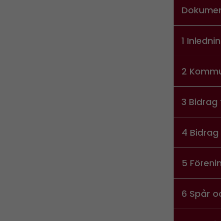
Dokumen
1 Inledni
2 Kommun
3 Bidrag 
4 Bidrag 
5 Föreni
6 Spår o