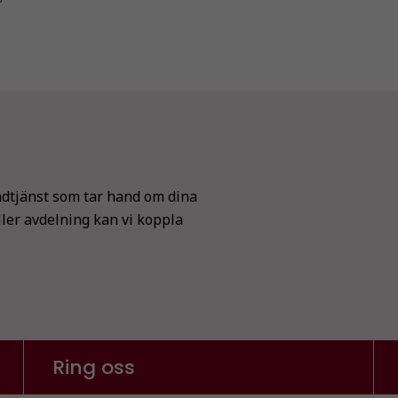
dtjänst som tar hand om dina
ller avdelning kan vi koppla
Nödvändiga
Dessa kakor
går inte att
välja bort. De
behövs för
att hemsidan
över huvud
Ring oss
taget ska
fungera.