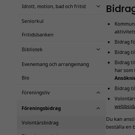
Bidra
Idrott, motion, bad och fritid
Seniorkul
Kommunal
aktivitet
Fritidsbanken
Bidrag f
Bibliotek
Bidrag ti
Bidrag t
Evenemang och arrangemang
har som 
Bio
Ansöknin
Bidrag t
Föreningsliv
Volontär
webbsida
Föreningsbidrag
Du kan ansök
Volontärsbidrag
beställa en 