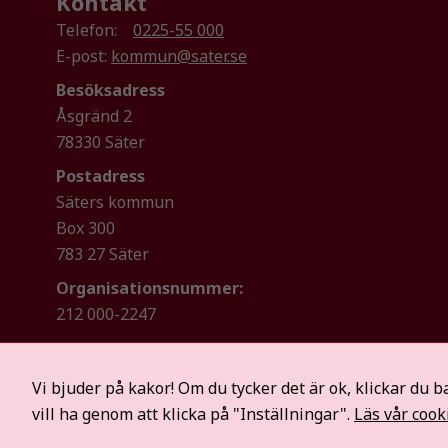
Kontakt
Telefon:
0225-55 000
E-post:
kommun@sater.se
Besöksadress
Åsgränd 2
78330 Säter
Postadress
Säters kommun
Box 300
783 27 Säter
Organisationsnummer:
212 000-2247
Vi bjuder på kakor! Om du tycker det är ok, klickar du b
vill ha genom att klicka på "Inställningar".
Läs vår cook