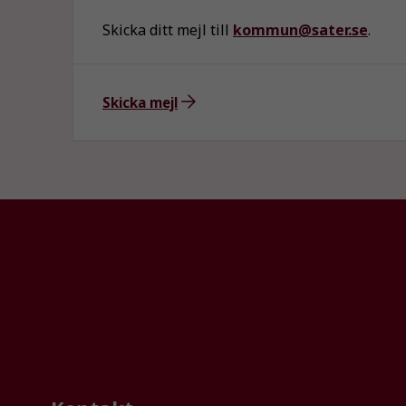
Skicka ditt mejl till
kommun@sater.se
.
Skicka mejl