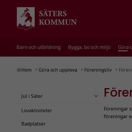
Gå till innehåll
Gå till huvudmeny
Gå till sidomeny
Barn och utbildning
Bygga, bo och miljö
Göra 
Du är här:
Hem
Göra och uppleva
Föreningsliv
Fören
Före
Jul i Säter
Föreningar 
Lovaktiviteter
föreningar s
Badplatser