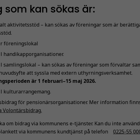
g som kan sökas är:
t aktivitetsstöd – kan sökas av föreningar som är berättiga
sstöd.
ör föreningslokal
ll handikapporganisationer.
ill samlingslokal – kan sökas av föreningar som förvaltar s
huvudsyfte att syssla med extern uthyrningsverksamhet.
gsperioden är 1 februari–15 maj 2026.
ill kulturarrangemang.
sbidrag för pensionärsorganisationer. Mer information finn
 Volontärsbidrag.
a om bidrag via kommunens e-tjänster. Kan du inte använd
blankett via kommunens kundtjänst på telefon
0225-55 00