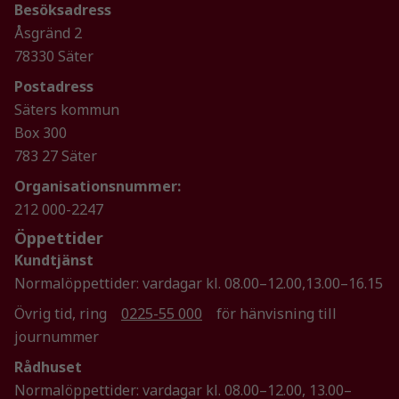
funktionalitet
Besöksadress
och
Åsgränd 2
uppbyggnad,
78330 Säter
baserat på
hur
Postadress
hemsidan
Säters kommun
används.
Box 300
783 27 Säter
Upplevelse
Organisationsnummer:
För att vår
212 000-2247
hemsida ska
Öppettider
prestera så
Kundtjänst
bra som
Normalöppettider: vardagar kl. 08.00–12.00,13.00–16.15
möjligt
under ditt
Övrig tid, ring
0225-55 000
för hänvisning till
besök. Om
journummer
du nekar de
här kakorna
Rådhuset
kommer viss
Normalöppettider: vardagar kl. 08.00–12.00, 13.00–