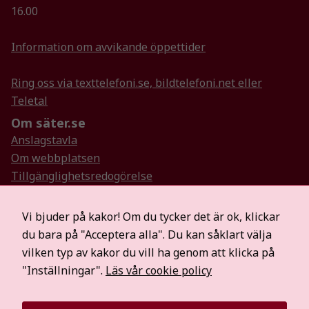
funktionalitet
16.00
att försvinna
från
Information om avvikande öppettider
hemsidan.
Ring oss via texttelefoni.se, bildtelefoni.net eller
Marknadsföring
Teletal
Genom att dela
Om säter.se
med dig av dina
Anslagstavla
intressen och ditt
beteende när du
Om webbplatsen
surfar ökar du
Tillgänglighetsredogörelse
chansen att få se
Så hanterar vi personuppgifter
personligt
Visselblåsartjänst
Vi bjuder på kakor! Om du tycker det är ok, klickar
anpassat innehåll
Hitta oss på sociala medier
och erbjudanden.
du bara på "Acceptera alla". Du kan såklart välja
Mer information
vilken typ av kakor du vill ha genom att klicka på
För medier
"Inställningar".
Läs vår cookie policy
Säterbostäder
Räddningstjänsten Dala Mitt