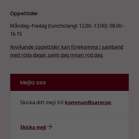
Öppettider
Måndag–fredag (lunchstängt 12.00–13.00):
08.00–
16.15
Avvikande öppettider kan förekomma i samband
med röda dagar, samt dag innan röd dag.
Mejla oss
Skicka ditt mejl till
kommun@sater.se
.
Skicka mejl