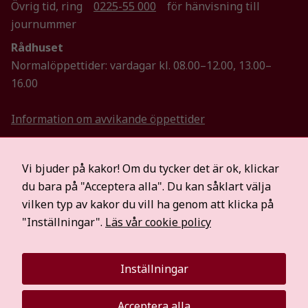
Övrig tid, ring
0225-55 000
för hänvisning till
journummer
Rådhuset
Normalöppettider: vardagar kl. 08.00–12.00, 13.00–
16.00
Information om avvikande öppettider
Ring oss via texttelefoni.se, bildtelefoni.net eller
Vi bjuder på kakor! Om du tycker det är ok, klickar
Teletal
du bara på "Acceptera alla". Du kan såklart välja
Om säter.se
vilken typ av kakor du vill ha genom att klicka på
Anslagstavla
"Inställningar".
Läs vår cookie policy
Om webbplatsen
Tillgänglighetsredogörelse
Så hanterar vi personuppgifter
Inställningar
Visselblåsartjänst
Hitta oss på sociala medier
Acceptera alla