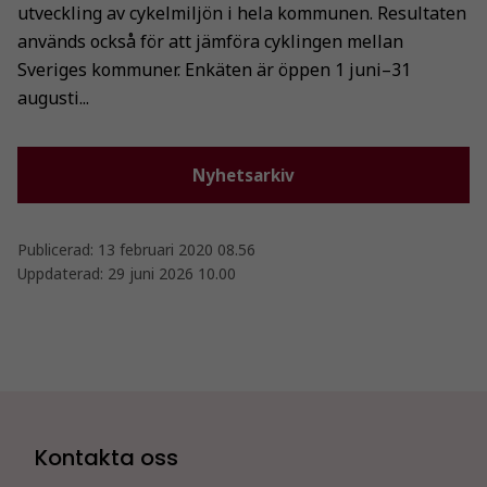
utveckling av cykelmiljön i hela kommunen. Resultaten
används också för att jämföra cyklingen mellan
Sveriges kommuner. Enkäten är öppen 1 juni–31
augusti...
Nyhetsarkiv
Publicerad:
13 februari 2020 08.56
Uppdaterad:
29 juni 2026 10.00
Nödvändiga
Dessa kakor
går inte att
välja bort. De
behövs för
att hemsidan
Kontakta oss
över huvud
taget ska