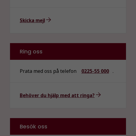
prestera så
bra som
möjligt
Skicka mejl
under ditt
besök. Om
du nekar de
här kakorna
Ring oss
kommer viss
funktionalitet
att försvinna
Prata med oss på telefon
0225-55 000
.
från
hemsidan.
Behöver du hjälp med att ringa?
Marknadsföring
Genom att dela
med dig av dina
intressen och ditt
Besök oss
beteende när du
surfar ökar du