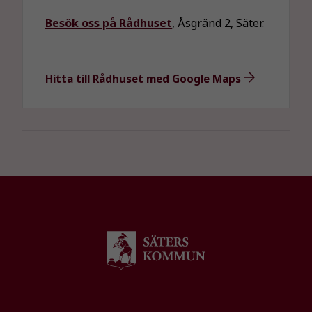
chansen att få se
Besök oss på Rådhuset
, Åsgränd 2, Säter.
personligt
anpassat innehåll
och erbjudanden.
Hitta till Rådhuset med Google Maps