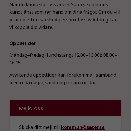
När du kontaktar oss är det Säters kommuns
fungera.
kundtjänst som tar hand om dina frågor. Om du vill
prata med en särskild person eller avdelning kan
Statistik
vi koppla dig vidare.
För att vi ska
kunna
Öppettider
förbättra
hemsidans
Måndag–fredag (lunchstängt 12.00–13.00):
08.00–
funktionalitet
16.15
och
uppbyggnad,
Avvikande öppettider kan förekomma i samband
baserat på
med röda dagar, samt dag innan röd dag.
hur
hemsidan
används.
Mejla oss
Upplevelse
För att vår
Skicka ditt mejl till
kommun@sater.se
.
hemsida ska