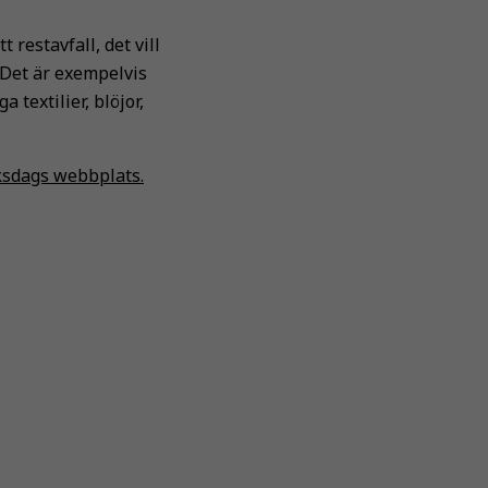
 restavfall, det vill
 Det är exempelvis
 textilier, blöjor,
ksdags webbplats.