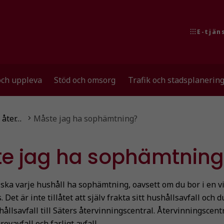
E-tjän
och uppleva
Stöd och omsorg
Trafik och stadsplanerin
 åter…
Måste jag ha sophämtning?
e jag ha sophämtning
g ska varje hushåll ha sophämtning, oavsett om du bor i en vil
s. Det är inte tillåtet att själv frakta sitt hushållsavfall och 
ållsavfall till Säters återvinningscentral.
Återvinningscentra
ovavfall och farligt avfall.