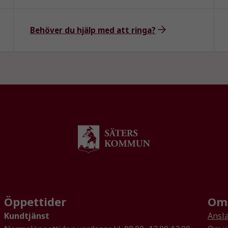
Behöver du hjälp med att ringa?
Nödvändiga
Dessa kakor
går inte att
välja bort. De
behövs för
att hemsidan
över huvud
Öppettider
Om 
taget ska
fungera.
Kundtjänst
Ansla