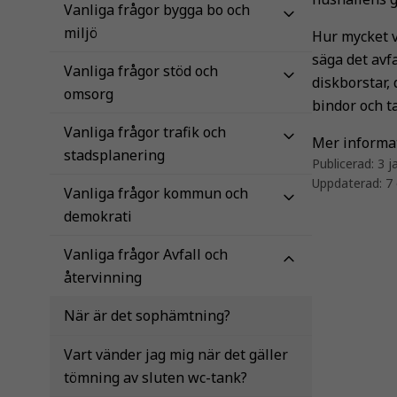
Vanliga frågor bygga bo och
miljö
Hur mycket vi
säga det avf
Vanliga frågor stöd och
diskborstar, 
omsorg
bindor och t
Vanliga frågor trafik och
Mer informat
stadsplanering
Publicerad:
3 j
Uppdaterad:
7
Vanliga frågor kommun och
demokrati
Vanliga frågor Avfall och
återvinning
När är det sophämtning?
Vart vänder jag mig när det gäller
tömning av sluten wc-tank?