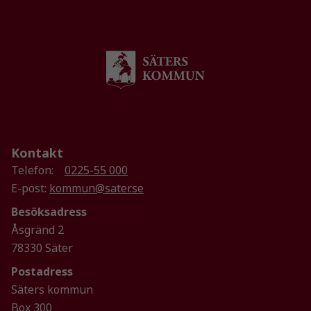
Marknadsföring
Genom att dela
med dig av dina
intressen och ditt
beteende när du
surfar ökar du
chansen att få se
personligt
Kontakt
anpassat innehåll
Telefon:
0225-55 000
och erbjudanden.
E-post:
kommun@sater.se
Besöksadress
Åsgränd 2
78330 Säter
Postadress
Säters kommun
Box 300