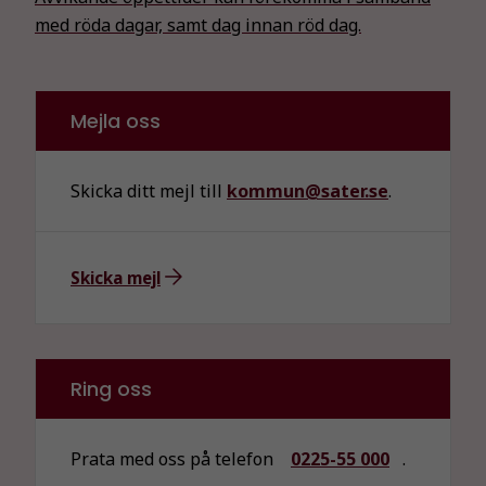
Nödvändiga
med röda dagar, samt dag innan röd dag.
Dessa kakor
går inte att
välja bort. De
behövs för
Mejla oss
att hemsidan
över huvud
taget ska
Skicka ditt mejl till
kommun@sater.se
.
fungera.
Skicka mejl
Statistik
För att vi ska
kunna
förbättra
hemsidans
Ring oss
funktionalitet
och
uppbyggnad,
Prata med oss på telefon
0225-55 000
.
baserat på