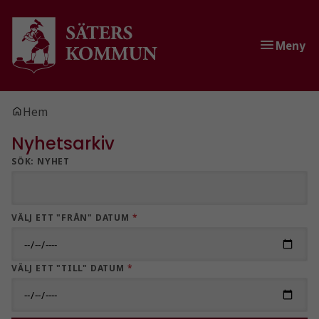
Gå till innehåll
Gå till huvudmeny
Meny
Du är här:
Hem
Nyhetsarkiv
SÖK: NYHET
VÄLJ ETT "FRÅN" DATUM
*
VÄLJ ETT "TILL" DATUM
*