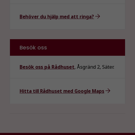
hur
hemsidan
Behöver du hjälp med att ringa?
används.
Upplevelse
För att vår
Besök oss
hemsida ska
prestera så
bra som
Besök oss på Rådhuset
, Åsgränd 2, Säter.
möjligt
under ditt
besök. Om
Hitta till Rådhuset med Google Maps
du nekar de
här kakorna
kommer viss
funktionalitet
att försvinna
från
hemsidan.