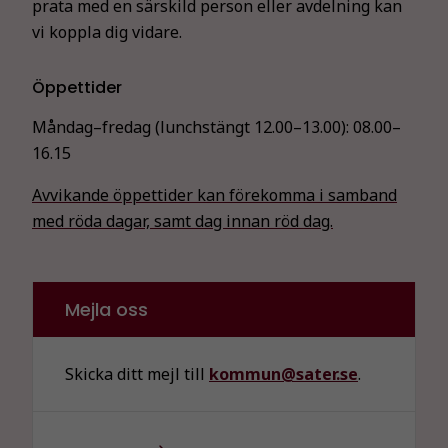
att hemsidan
prata med en särskild person eller avdelning kan
över huvud
vi koppla dig vidare.
taget ska
fungera.
Öppettider
Måndag–fredag (lunchstängt 12.00–13.00):
08.00–
Statistik
16.15
För att vi ska
kunna
Avvikande öppettider kan förekomma i samband
förbättra
med röda dagar, samt dag innan röd dag.
hemsidans
funktionalitet
och
uppbyggnad,
Mejla oss
baserat på
hur
hemsidan
Skicka ditt mejl till
kommun@sater.se
.
används.