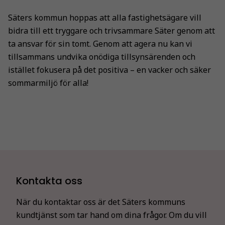
Säters kommun hoppas att alla fastighetsägare vill
bidra till ett tryggare och trivsammare Säter genom att
ta ansvar för sin tomt. Genom att agera nu kan vi
tillsammans undvika onödiga tillsynsärenden och
istället fokusera på det positiva – en vacker och säker
sommarmiljö för alla!
Nödvändiga
Kontakta oss
Dessa kakor
går inte att
När du kontaktar oss är det Säters kommuns
välja bort. De
kundtjänst som tar hand om dina frågor. Om du vill
behövs för