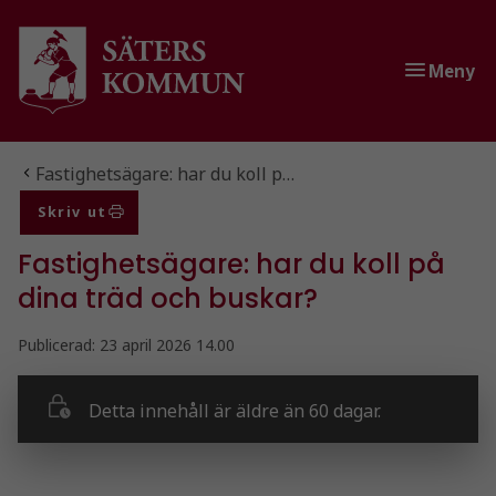
Gå till innehåll
Gå till huvudmeny
Meny
Du är här:
Fastighetsägare: har du koll p…
Skriv ut
Fastighetsägare: har du koll på
dina träd och buskar?
Publicerad:
23 april 2026 14.00
Detta innehåll är äldre än 60 dagar.