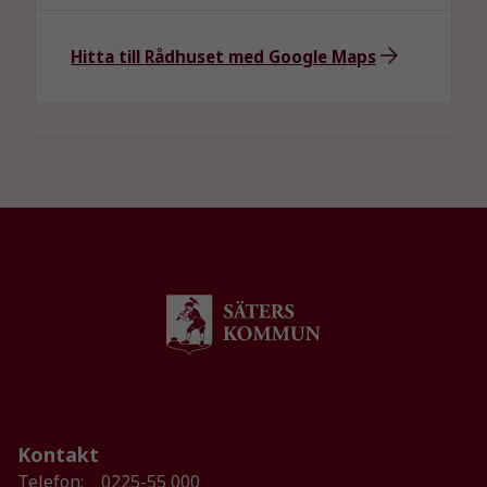
intressen och ditt
beteende när du
surfar ökar du
Hitta till Rådhuset med Google Maps
chansen att få se
personligt
anpassat innehåll
och erbjudanden.
Kontakt
Telefon:
0225-55 000