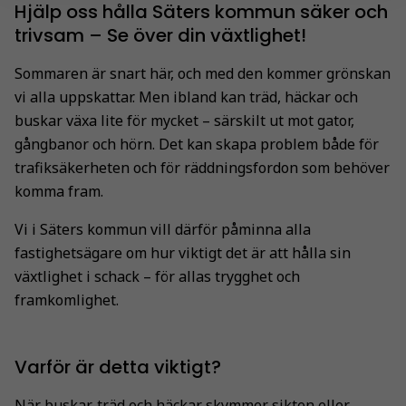
Hjälp oss hålla Säters kommun säker och
trivsam – Se över din växtlighet!
Sommaren är snart här, och med den kommer grönskan
vi alla uppskattar. Men ibland kan träd, häckar och
buskar växa lite för mycket – särskilt ut mot gator,
gångbanor och hörn. Det kan skapa problem både för
trafiksäkerheten och för räddningsfordon som behöver
komma fram.
Vi i Säters kommun vill därför påminna alla
fastighetsägare om hur viktigt det är att hålla sin
växtlighet i schack – för allas trygghet och
framkomlighet.
Varför är detta viktigt?
När buskar, träd och häckar skymmer sikten eller