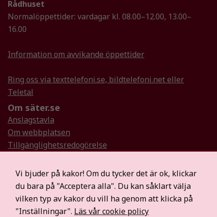
Rådhuset
Normalöppettider: vardagar kl. 08.00–12.00, 13.00–
16.00
Information om avvikande öppettider
Ring oss via texttelefoni.se, bildtelefoni.net eller
Teletal
Om säter.se
Anslagstavla
Om webbplatsen
Tillgänglighetsredogörelse
Så hanterar vi personuppgifter
Visselblåsartjänst
Vi bjuder på kakor! Om du tycker det är ok, klickar
Hitta oss på sociala medier
du bara på "Acceptera alla". Du kan såklart välja
Mer information
vilken typ av kakor du vill ha genom att klicka på
För medier
"Inställningar".
Läs vår cookie policy