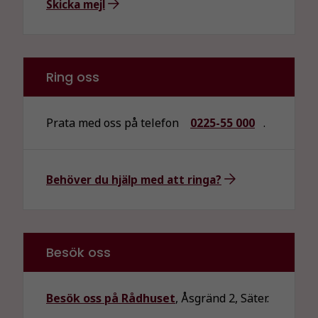
Upplevelse
Skicka mejl
För att vår
hemsida ska
prestera så
bra som
Ring oss
möjligt
under ditt
besök. Om
Prata med oss på telefon
0225-55 000
.
du nekar de
här kakorna
kommer viss
funktionalitet
Behöver du hjälp med att ringa?
att försvinna
från
hemsidan.
Besök oss
Marknadsföring
Genom att dela
Besök oss på Rådhuset
, Åsgränd 2, Säter.
med dig av dina