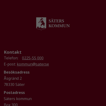
Marknadsföring
Genom att dela
med dig av dina
intressen och ditt
beteende när du
surfar ökar du
chansen att få se
personligt
Kontakt
anpassat innehåll
Telefon:
0225-55 000
och erbjudanden.
E-post:
kommun@sater.se
Besöksadress
Åsgränd 2
78330 Säter
Postadress
Säters kommun
Box 300