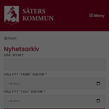
Gå till innehåll
Gå till huvudmeny
Meny
Du är här:
Hem
Nyhetsarkiv
SÖK: NYHET
VÄLJ ETT "FRÅN" DATUM
*
VÄLJ ETT "TILL" DATUM
*