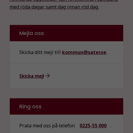
Nödvändiga
med röda dagar, samt dag innan röd dag.
Dessa kakor
går inte att
välja bort. De
behövs för
Mejla oss
att hemsidan
över huvud
taget ska
Skicka ditt mejl till
kommun@sater.se
.
fungera.
Skicka mejl
Statistik
För att vi ska
kunna
förbättra
hemsidans
Ring oss
funktionalitet
och
uppbyggnad,
Prata med oss på telefon
0225-55 000
.
baserat på