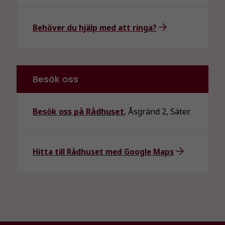
hur
hemsidan
Behöver du hjälp med att ringa?
används.
Upplevelse
För att vår
Besök oss
hemsida ska
prestera så
bra som
Besök oss på Rådhuset
, Åsgränd 2, Säter.
möjligt
under ditt
besök. Om
Hitta till Rådhuset med Google Maps
du nekar de
här kakorna
kommer viss
funktionalitet
att försvinna
från
hemsidan.