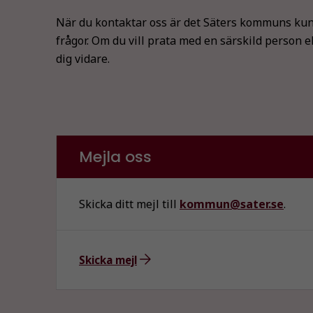
När du kontaktar oss är det Säters kommuns kun
frågor. Om du vill prata med en särskild person e
dig vidare.
Mejla oss
Skicka ditt mejl till
kommun@sater.se
.
Skicka mejl