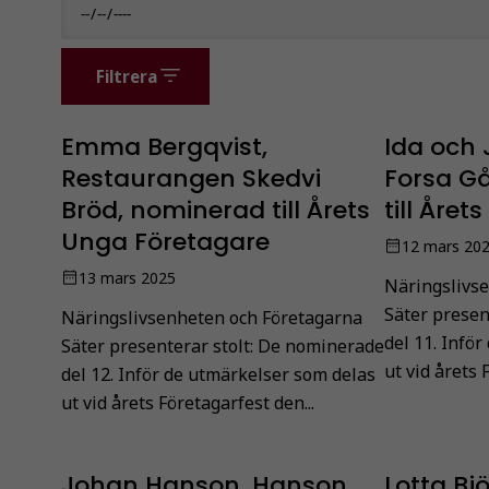
Filtrera
Emma Bergqvist,
Ida och 
Restaurangen Skedvi
Forsa G
Bröd, nominerad till Årets
till Året
Unga Företagare
12 mars 20
13 mars 2025
Näringslivs
Säter presen
Näringslivsenheten och Företagarna
del 11. Infö
Säter presenterar stolt: De nominerade
ut vid årets 
del 12. Inför de utmärkelser som delas
ut vid årets Företagarfest den...
Johan Hanson, Hanson
Lotta Bjö