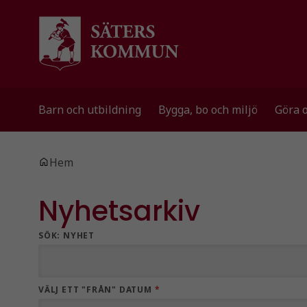
Gå till innehåll
Gå till huvudmeny
Barn och utbildning
Bygga, bo och miljö
Göra 
Du är här:
Hem
Nyhetsarkiv
SÖK: NYHET
VÄLJ ETT "FRÅN" DATUM
*