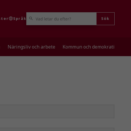
VAD LETAR DU EFTER?
ster
Språk
Sök
g
Näringsliv och arbete
Kommun och demokrati