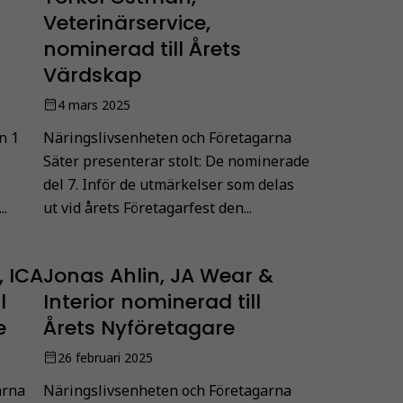
Veterinärservice,
nominerad till Årets
Värdskap
4 mars 2025
n 1
Näringslivsenheten och Företagarna
Säter presenterar stolt: De nominerade
del 7. Inför de utmärkelser som delas
..
ut vid årets Företagarfest den...
, ICA
Jonas Ahlin, JA Wear &
l
Interior nominerad till
e
Årets Nyföretagare
26 februari 2025
arna
Näringslivsenheten och Företagarna