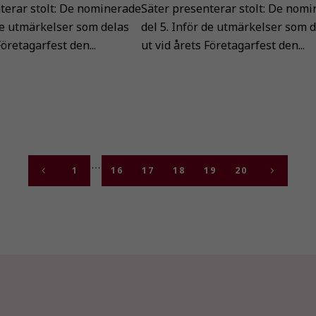
terar stolt: De nominerade
Säter presenterar stolt: De nom
 de utmärkelser som delas
del 5. Inför de utmärkelser som 
Företagarfest den...
ut vid årets Företagarfest den...
1
16
17
18
19
20