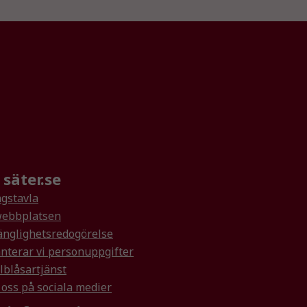
säter.se
gstavla
ebbplatsen
änglighetsredogörelse
nterar vi personuppgifter
lblåsartjänst
 oss på sociala medier