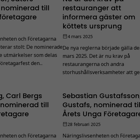
 nominerad till
restauranger att
företagare
informera gäster om
köttets ursprung
5
4 mars 2025
enheten och Företagarna
terar stolt: De nominerade
De nya reglerna började gälla de
 de utmärkelser som delas
mars 2025. Det är nu krav på
Företagarfest den...
restaurangerna och andra
storhushållsverksamheter att ge.
g, Carl Bergs
Sebastian Gustafsson
 nominerad till
Gustafs, nominerad til
retagare
Årets Unga Företagar
5
28 februari 2025
enheten och Företagarna
Näringslivsenheten och Företag