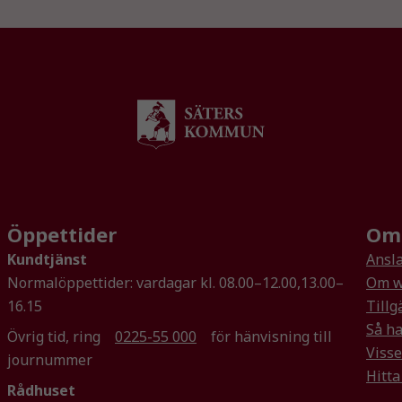
välja bort. De
behövs för
att hemsidan
över huvud
taget ska
fungera.
Statistik
För att vi ska
kunna
Öppettider
Om 
förbättra
hemsidans
Kundtjänst
Ansla
funktionalitet
Normalöppettider: vardagar kl. 08.00–12.00,13.00–
Om w
och
16.15
Tillg
uppbyggnad,
Så ha
baserat på
Övrig tid, ring
0225-55 000
för hänvisning till
hur
Visse
journummer
hemsidan
Hitta
Rådhuset
används.