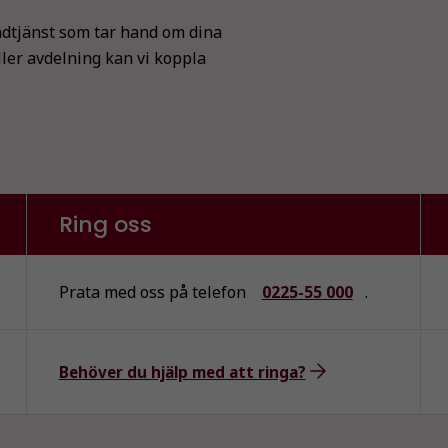
dtjänst som tar hand om dina
ller avdelning kan vi koppla
Ring oss
Prata med oss på telefon
0225-55 000
.
Behöver du hjälp med att ringa?
Nödvändiga
Dessa kakor
går inte att