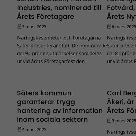
Industries, nominerad till
Fotvård,
Årets Företagare
Årets Ny
7 mars 2025
6 mars 202
Näringslivsenheten och Företagarna
Näringslivs
Säter presenterar stolt: De nominerade
Säter presen
del 9. Inför de utmärkelser som delas
del 8. Inför
ut vid årets Företagarfest den...
ut vid årets 
Säters kommun
Carl Ber
garanterar trygg
Åkeri, är
hantering av information
Årets Fö
inom sociala sektorn
3 mars 202
4 mars 2025
Näringslivs