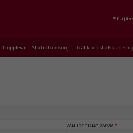
E-tjän
och uppleva
Stöd och omsorg
Trafik och stadsplanerin
VÄLJ ETT "TILL" DATUM
*