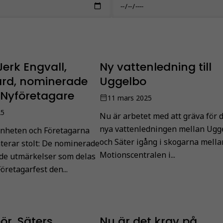
Jerk Engvall,
Ny vattenledning till
ård, nominerade
Uggelbo
s Nyföretagare
11 mars 2025
25
Nu är arbetet med att gräva för 
nya vattenledningen mellan Ugg
enheten och Företagarna
och Säter igång i skogarna mella
terar stolt: De nominerade
Motionscentralen i...
r de utmärkelser som delas
Företagarfest den...
ör, Säters
Nu är det krav på