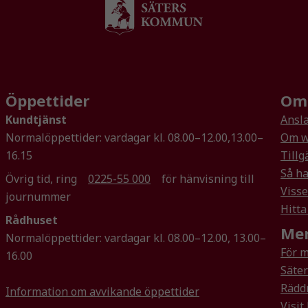
Nödvändiga
Dessa kakor
Öppettider
Om 
går inte att
Kundtjänst
Ansla
välja bort. De
Normalöppettider: vardagar kl. 08.00–12.00,13.00–
Om w
behövs för
att hemsidan
16.15
Tillg
över huvud
Så ha
Övrig tid, ring
0225-55 000
för hänvisning till
taget ska
Visse
journummer
fungera.
Hitta
Rådhuset
Mer
Normalöppettider: vardagar kl. 08.00–12.00, 13.00–
Statistik
För 
16.00
För att vi ska
Säte
kunna
Rädd
Information om avvikande öppettider
förbättra
Visit