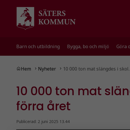
Gå till innehåll
Gå till huvudmeny
Barn och utbildning
Bygga, bo och miljö
Göra 
Du är här:
Hem
Nyheter
10 000 ton mat slängdes i skol
10 000 ton mat slän
förra året
Publicerad:
2 juni 2025 13.44