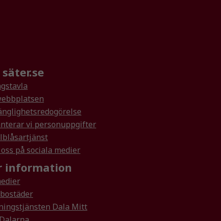
säter.se
gstavla
ebbplatsen
änglighetsredogörelse
nterar vi personuppgifter
lblåsartjänst
 oss på sociala medier
 information
medier
rbostäder
ningstjänsten Dala Mitt
 Dalarna