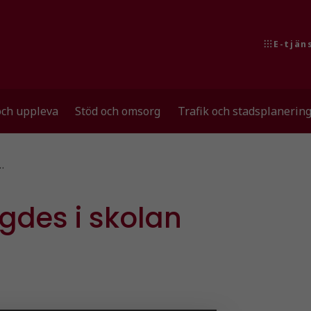
E-tjän
och uppleva
Stöd och omsorg
Trafik och stadsplanerin
…
gdes i skolan