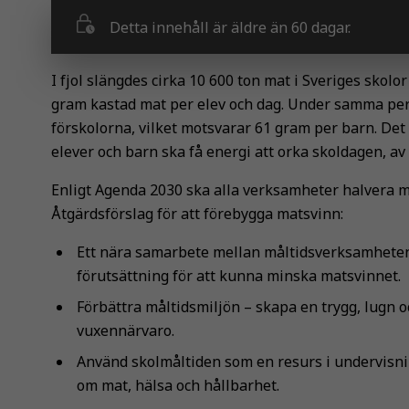
Detta innehåll är äldre än 60 dagar.
I fjol slängdes cirka 10 600 ton mat i Sveriges skolo
gram kastad mat per elev och dag. Under samma peri
förskolorna, vilket motsvarar 61 gram per barn. Det 
elever och barn ska få energi att orka skoldagen, av
Enligt Agenda 2030 ska alla verksamheter halvera m
Åtgärdsförslag för att förebygga matsvinn:
Ett nära samarbete mellan måltidsverksamheten
förutsättning för att kunna minska matsvinnet.
Förbättra måltidsmiljön – skapa en trygg, lugn o
vuxennärvaro.
Använd skolmåltiden som en resurs i undervisnin
om mat, hälsa och hållbarhet.