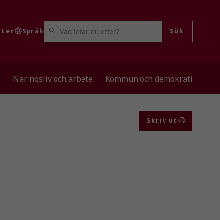
VAD LETAR DU EFTER?
ster
Språk
Sök
g
Näringsliv och arbete
Kommun och demokrati
Skriv ut