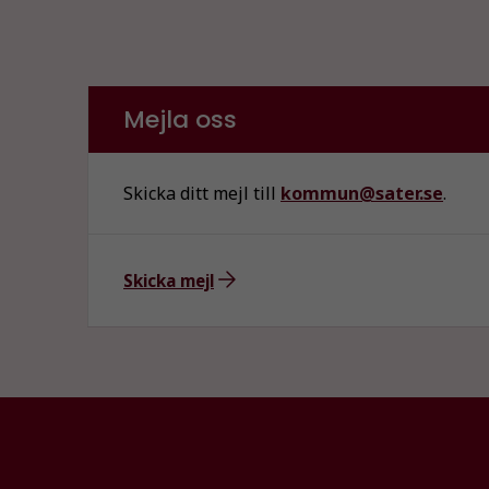
Mejla oss
Skicka ditt mejl till
kommun@sater.se
.
Skicka mejl