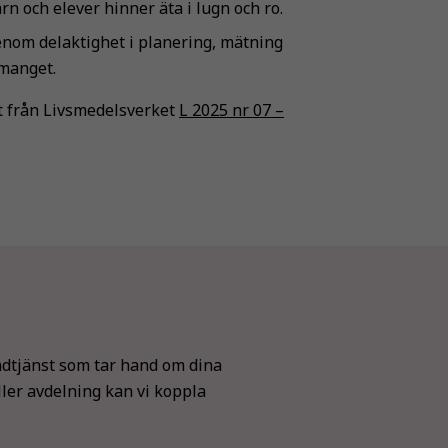
rn och elever hinner äta i lugn och ro.
enom delaktighet i planering, mätning
manget.
rt från Livsmedelsverket
L 2025 nr 07 –
dtjänst som tar hand om dina
ller avdelning kan vi koppla