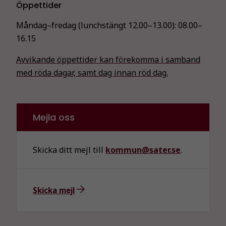
Öppettider
Måndag–fredag (lunchstängt 12.00–13.00):
08.00–
16.15
Avvikande öppettider kan förekomma i samband
med röda dagar, samt dag innan röd dag.
Mejla oss
Skicka ditt mejl till
kommun@sater.se
.
Skicka mejl