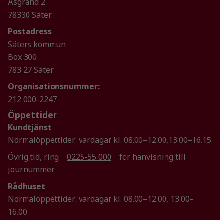
Åsgränd 2
taget ska
78330 Säter
fungera.
Postadress
Säters kommun
Statistik
Box 300
För att vi ska
783 27 Säter
kunna
förbättra
Organisationsnummer:
hemsidans
212 000-2247
funktionalitet
Öppettider
och
uppbyggnad,
Kundtjänst
baserat på
Normalöppettider: vardagar kl. 08.00–12.00,13.00–16.15
hur
Övrig tid, ring
0225-55 000
för hänvisning till
hemsidan
journummer
används.
Rådhuset
Normalöppettider: vardagar kl. 08.00–12.00, 13.00–
Upplevelse
16.00
För att vår