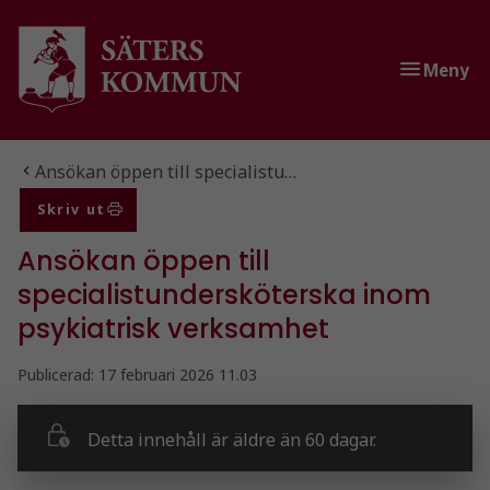
Gå till innehåll
Gå till huvudmeny
Meny
Du är här:
Ansökan öppen till specialistu…
Skriv ut
Ansökan öppen till
specialistundersköterska inom
psykiatrisk verksamhet
Publicerad:
17 februari 2026 11.03
Detta innehåll är äldre än 60 dagar.