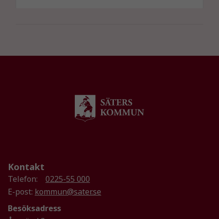
Nödvändiga
Dessa kakor
Kontakt
går inte att
Telefon:
0225-55 000
välja bort. De
E-post:
kommun@sater.se
behövs för
att hemsidan
Besöksadress
över huvud