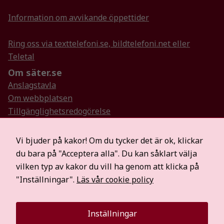
hemsida ska
Information om avvikande öppettider
prestera så
bra som
möjligt
Ring oss via texttelefoni.se, bildtelefoni.net eller
under ditt
Teletal
besök. Om
Om säter.se
du nekar de
här kakorna
Anslagstavla
kommer viss
Om webbplatsen
funktionalitet
Tillgänglighetsredogörelse
att försvinna
Så hanterar vi personuppgifter
från
Visselblåsartjänst
hemsidan.
Vi bjuder på kakor! Om du tycker det är ok, klickar
Hitta oss på sociala medier
du bara på "Acceptera alla". Du kan såklart välja
Mer information
vilken typ av kakor du vill ha genom att klicka på
Marknadsföring
För medier
"Inställningar".
Läs vår cookie policy
Genom att dela
Säterbostäder
med dig av dina
Räddningstjänsten Dala Mitt
intressen och ditt
Inställningar
Visit Dalarna
beteende när du