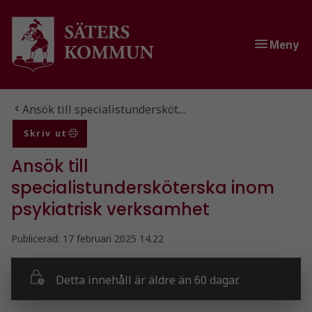
Gå till innehåll
Gå till huvudmeny
Meny
Du är här:
Ansök till specialistundersköt…
Skriv ut
Ansök till
specialistundersköterska inom
psykiatrisk verksamhet
Publicerad:
17 februari 2025 14.22
Detta innehåll är äldre än 60 dagar.