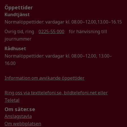
För att vi ska
Öppettider
kunna
Kundtjänst
förbättra
Normalöppettider: vardagar kl. 08.00–12.00,13.00–16.15
hemsidans
funktionalitet
Övrig tid, ring
0225-55 000
för hänvisning till
och
journummer
uppbyggnad,
Rådhuset
baserat på
Normalöppettider: vardagar kl. 08.00–12.00, 13.00–
hur
hemsidan
16.00
används.
Information om avvikande öppettider
Upplevelse
Ring oss via texttelefoni.se, bildtelefoni.net eller
För att vår
Teletal
hemsida ska
prestera så
Om säter.se
bra som
Anslagstavla
möjligt
Om webbplatsen
under ditt