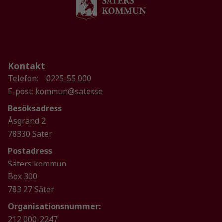
Kontakt
Telefon:
0225-55 000
E-post:
kommun@sater.se
Nödvändiga
Besöksadress
Dessa kakor
Åsgränd 2
går inte att
välja bort. De
78330 Säter
behövs för
Postadress
att hemsidan
Säters kommun
över huvud
taget ska
Box 300
fungera.
783 27 Säter
Organisationsnummer:
212 000-2247
Statistik