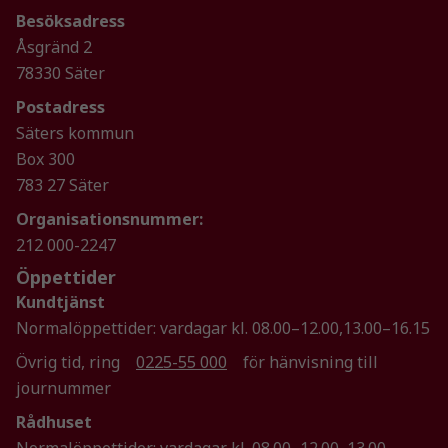
över huvud
Besöksadress
taget ska
Åsgränd 2
fungera.
78330 Säter
Postadress
Statistik
Säters kommun
För att vi ska
Box 300
kunna
783 27 Säter
förbättra
hemsidans
Organisationsnummer:
funktionalitet
212 000-2247
och
Öppettider
uppbyggnad,
baserat på
Kundtjänst
hur
Normalöppettider: vardagar kl. 08.00–12.00,13.00–16.15
hemsidan
Övrig tid, ring
0225-55 000
för hänvisning till
används.
journummer
Rådhuset
Upplevelse