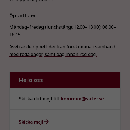
Öppettider
Måndag–fredag (lunchstängt 12.00–13.00):
08.00–
16.15
Avvikande öppettider kan förekomma i samband
med röda dagar, samt dag innan röd dag.
Mejla oss
Skicka ditt mejl till
kommun@sater.se
.
Skicka mejl