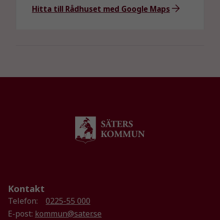
Hitta till Rådhuset med Google Maps
Nödvändiga
Dessa kakor
går inte att
Kontakt
välja bort. De
Telefon:
0225-55 000
behövs för
E-post:
kommun@sater.se
att hemsidan