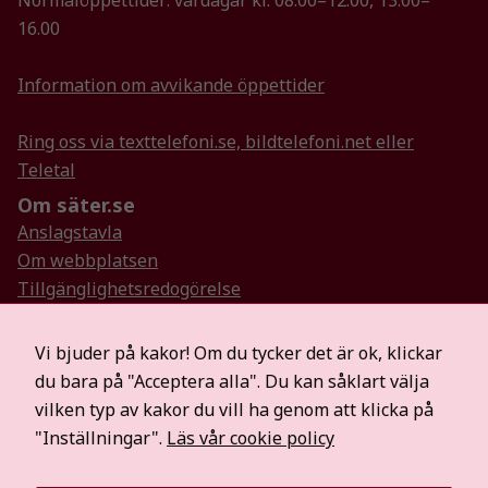
Normalöppettider: vardagar kl. 08.00–12.00, 13.00–
För att vår
16.00
hemsida ska
prestera så
Information om avvikande öppettider
bra som
möjligt
under ditt
Ring oss via texttelefoni.se, bildtelefoni.net eller
besök. Om
Teletal
du nekar de
Om säter.se
här kakorna
kommer viss
Anslagstavla
funktionalitet
Om webbplatsen
att försvinna
Tillgänglighetsredogörelse
från
Så hanterar vi personuppgifter
hemsidan.
Visselblåsartjänst
Vi bjuder på kakor! Om du tycker det är ok, klickar
Hitta oss på sociala medier
du bara på "Acceptera alla". Du kan såklart välja
Marknadsföring
Mer information
vilken typ av kakor du vill ha genom att klicka på
Genom att dela
För medier
"Inställningar".
Läs vår cookie policy
med dig av dina
Säterbostäder
intressen och ditt