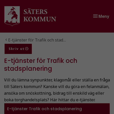
Gå till innehåll
Gå till huvudmeny
Meny
Du är här:
E-tjänster för Trafik och stad…
Skriv ut
E-tjänster för Trafik och
stadsplanering
Vill du lämna synpunkter, klagomål eller ställa en fråga
till Säters kommun? Kanske vill du göra en felanmälan,
ansöka om snöskottning, bidrag till enskild väg eller
boka torghandelsplats? Här hittar du e-tjänster.
E-tjänster Trafik och stadsplanering