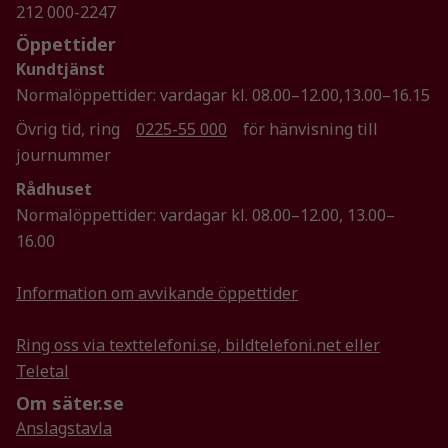
under ditt
212 000-2247
besök. Om
Öppettider
du nekar de
Kundtjänst
här kakorna
kommer viss
Normalöppettider: vardagar kl. 08.00–12.00,13.00–16.15
funktionalitet
Övrig tid, ring
0225-55 000
för hänvisning till
att försvinna
journummer
från
hemsidan.
Rådhuset
Normalöppettider: vardagar kl. 08.00–12.00, 13.00–
16.00
Marknadsföring
Genom att dela
Information om avvikande öppettider
med dig av dina
intressen och ditt
beteende när du
Ring oss via texttelefoni.se, bildtelefoni.net eller
surfar ökar du
Teletal
chansen att få se
Om säter.se
personligt
Anslagstavla
anpassat innehåll