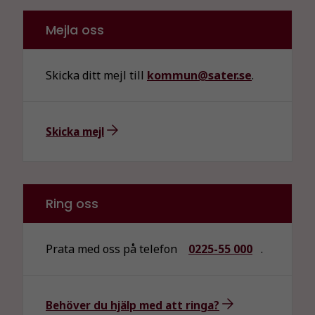
Mejla oss
Skicka ditt mejl till
kommun@sater.se
.
Skicka mejl
Ring oss
Prata med oss på telefon
0225-55 000
.
Behöver du hjälp med att ringa?