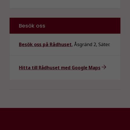
Besök oss
Besök oss på Rådhuset
, Åsgränd 2, Säter.
Nödvändiga
Dessa kakor
Hitta till Rådhuset med Google Maps
går inte att
välja bort. De
behövs för
att hemsidan
över huvud
taget ska
fungera.