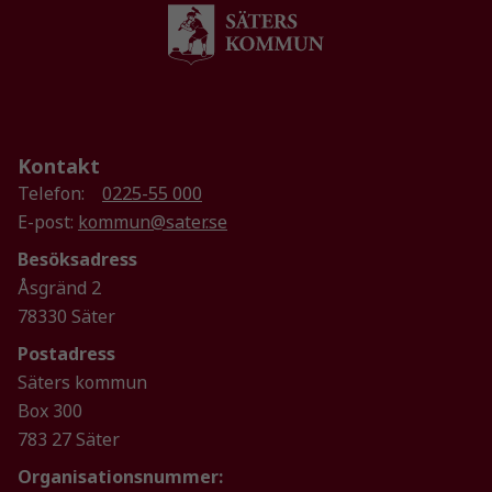
Statistik
För att vi ska
kunna
förbättra
hemsidans
funktionalitet
och
Kontakt
uppbyggnad,
Telefon:
0225-55 000
baserat på
E-post:
kommun@sater.se
hur
hemsidan
Besöksadress
används.
Åsgränd 2
78330 Säter
Upplevelse
Postadress
För att vår
Säters kommun
hemsida ska
Box 300
prestera så
783 27 Säter
bra som
möjligt
Organisationsnummer: