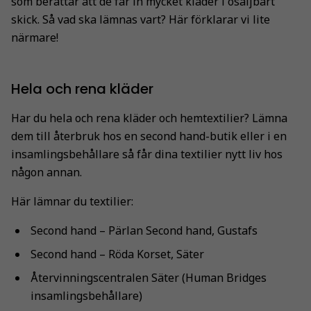
som berättar att de får in mycket kläder i osäljbart
skick. Så vad ska lämnas vart? Här förklarar vi lite
närmare!
Hela och rena kläder
Har du hela och rena kläder och hemtextilier? Lämna
dem till återbruk hos en second hand-butik eller i en
insamlingsbehållare så får dina textilier nytt liv hos
någon annan.
Här lämnar du textilier:
Second hand – Pärlan Second hand, Gustafs
Second hand – Röda Korset, Säter
Återvinningscentralen Säter (Human Bridges
insamlingsbehållare)