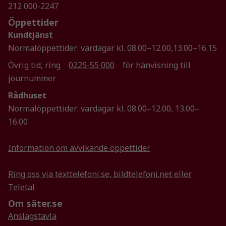
212 000-2247
Marknadsföring
Öppettider
Genom att dela
Kundtjänst
med dig av dina
Normalöppettider: vardagar kl. 08.00–12.00,13.00–16.15
intressen och ditt
beteende när du
Övrig tid, ring
0225-55 000
för hänvisning till
surfar ökar du
journummer
chansen att få se
personligt
Rådhuset
anpassat innehåll
Normalöppettider: vardagar kl. 08.00–12.00, 13.00–
och erbjudanden.
16.00
Information om avvikande öppettider
Ring oss via texttelefoni.se, bildtelefoni.net eller
Teletal
Om säter.se
Anslagstavla