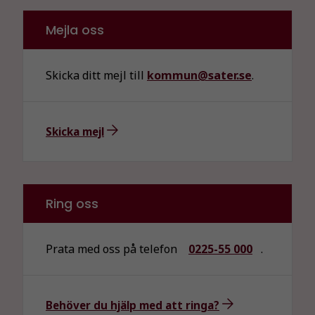
Mejla oss
Skicka ditt mejl till
kommun@sater.se
.
Skicka mejl
Ring oss
Prata med oss på telefon
0225-55 000
.
Nödvändiga
Behöver du hjälp med att ringa?