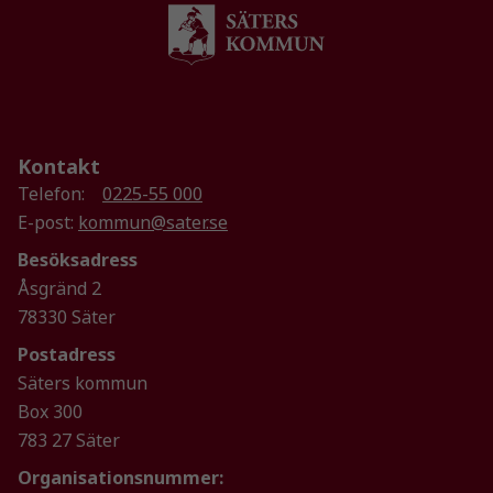
hemsidan
används.
Upplevelse
För att vår
hemsida ska
Kontakt
prestera så
Telefon:
0225-55 000
bra som
E-post:
kommun@sater.se
möjligt
under ditt
Besöksadress
besök. Om
Åsgränd 2
du nekar de
78330 Säter
här kakorna
kommer viss
Postadress
funktionalitet
Säters kommun
att försvinna
Box 300
från
783 27 Säter
hemsidan.
Organisationsnummer: