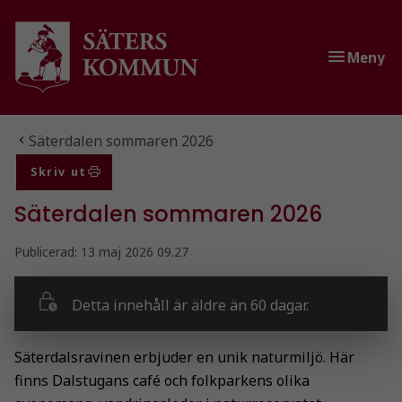
Gå till innehåll
Gå till huvudmeny
Meny
Du är här:
Säterdalen sommaren 2026
Skriv ut
Säterdalen sommaren 2026
Publicerad:
13 maj 2026 09.27
Detta innehåll är äldre än 60 dagar.
Säterdalsravinen erbjuder en unik naturmiljö. Här
finns Dalstugans café och folkparkens olika