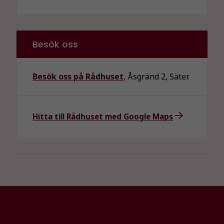
Dessa kakor
går inte att
välja bort. De
behövs för
Besök oss
att hemsidan
över huvud
taget ska
Besök oss på Rådhuset
, Åsgränd 2, Säter.
fungera.
Statistik
Hitta till Rådhuset med Google Maps
För att vi ska
kunna
förbättra
hemsidans
funktionalitet
och
uppbyggnad,
baserat på
hur