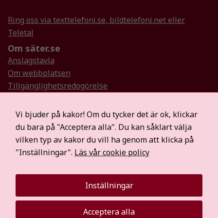
uppbyggnad,
baserat på
Ring oss via texttelefoni.se, bildtelefoni.net eller
hur
Teletal
hemsidan
Om säter.se
används.
Anslagstavla
Om webbplatsen
Upplevelse
Tillgänglighetsredogörelse
För att vår
Så hanterar vi personuppgifter
hemsida ska
Visselblåsartjänst
Vi bjuder på kakor! Om du tycker det är ok, klickar
prestera så
Hitta oss på sociala medier
bra som
du bara på "Acceptera alla". Du kan såklart välja
möjligt
Mer information
vilken typ av kakor du vill ha genom att klicka på
under ditt
För medier
"Inställningar".
Läs vår cookie policy
besök. Om
Säterbostäder
du nekar de
Räddningstjänsten Dala Mitt
här kakorna
Inställningar
Visit Dalarna
kommer viss
funktionalitet
att försvinna
Acceptera alla