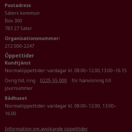
Postadress
Säters kommun
Nödvändiga
Box 300
Dessa kakor
783 27 Säter
går inte att
välja bort. De
Organisationsnummer:
behövs för
212 000-2247
att hemsidan
Öppettider
över huvud
taget ska
Kundtjänst
fungera.
Normalöppettider: vardagar kl. 08.00–12.00,13.00–16.15
Övrig tid, ring
0225-55 000
för hänvisning till
journummer
Statistik
För att vi ska
Rådhuset
kunna
Normalöppettider: vardagar kl. 08.00–12.00, 13.00–
förbättra
16.00
hemsidans
funktionalitet
Information om avvikande öppettider
och