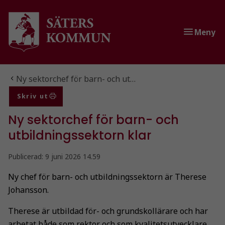
Gå till innehåll
Gå till huvudmeny
Meny
Du är här:
Ny sektorchef för barn- och ut…
Skriv ut
Ny sektorchef för barn- och
utbildningssektorn klar
Publicerad:
9 juni 2026 14.59
Ny chef för barn- och utbildningssektorn är Therese
Johansson.
Therese är utbildad för- och grundskollärare och har
arbetat både som rektor och som kvalitetsutvecklare