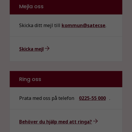
Mejla oss
Skicka ditt mejl till
kommun@sater.se
.
Skicka mejl
Ring oss
Prata med oss på telefon
0225-55 000
.
Behöver du hjälp med att ringa?
Nödvändiga
Dessa kakor