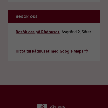
går inte att
välja bort. De
behövs för
Besök oss
att hemsidan
över huvud
taget ska
Besök oss på Rådhuset
, Åsgränd 2, Säter.
fungera.
Hitta till Rådhuset med Google Maps
Statistik
För att vi ska
kunna
förbättra
hemsidans
funktionalitet
och
uppbyggnad,
baserat på
hur
hemsidan