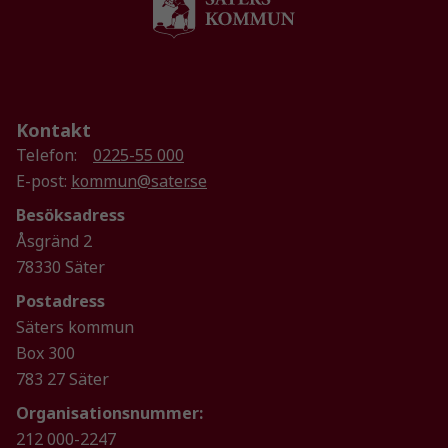
används.
Upplevelse
För att vår
Kontakt
hemsida ska
prestera så
Telefon:
0225-55 000
bra som
E-post:
kommun@sater.se
möjligt
Besöksadress
under ditt
Åsgränd 2
besök. Om
du nekar de
78330 Säter
här kakorna
Postadress
kommer viss
Säters kommun
funktionalitet
att försvinna
Box 300
från
783 27 Säter
hemsidan.
Organisationsnummer:
212 000-2247