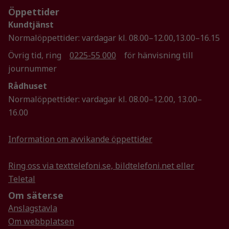
Marknadsföring
Öppettider
Genom att dela
Kundtjänst
med dig av dina
Normalöppettider: vardagar kl. 08.00–12.00,13.00–16.15
intressen och ditt
beteende när du
Övrig tid, ring
0225-55 000
för hänvisning till
surfar ökar du
journummer
chansen att få se
Rådhuset
personligt
Normalöppettider: vardagar kl. 08.00–12.00, 13.00–
anpassat innehåll
och erbjudanden.
16.00
Information om avvikande öppettider
Ring oss via texttelefoni.se, bildtelefoni.net eller
Teletal
Om säter.se
Anslagstavla
Om webbplatsen