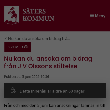
Gå till innehåll
Gå till huvudmeny
Meny
Du är här:
Nu kan du ansöka om bidrag frå…
Skriv ut
Nu kan du ansöka om bidrag
från J V Olssons stiftelse
Publicerad:
5 juni 2026 10.36
Detta innehåll är äldre än 60 dagar.
Från och med den 5 juni kan ansökningar lämnas in till