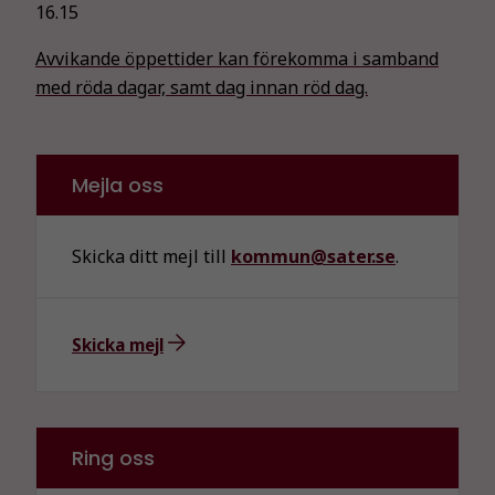
16.15
Avvikande öppettider kan förekomma i samband
med röda dagar, samt dag innan röd dag.
Mejla oss
Skicka ditt mejl till
kommun@sater.se
.
Skicka mejl
Ring oss