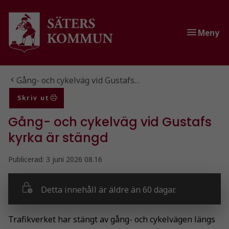
Gå till innehåll
Gå till huvudmeny
Meny
Du är här:
Gång- och cykelväg vid Gustafs…
Skriv ut
Gång- och cykelväg vid Gustafs
kyrka är stängd
Publicerad:
3 juni 2026 08.16
Detta innehåll är äldre än 60 dagar.
Trafikverket har stängt av gång- och cykelvägen längs