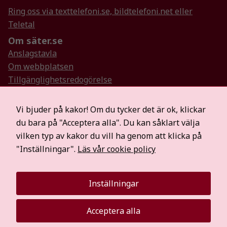
hemsidan.
Ring oss via texttelefoni.se, bildtelefoni.net eller
Teletal
Om säter.se
Marknadsföring
Anslagstavla
Genom att dela
Om webbplatsen
med dig av dina
Tillgänglighetsredogörelse
intressen och ditt
beteende när du
Så hanterar vi personuppgifter
surfar ökar du
Visselblåsartjänst
Vi bjuder på kakor! Om du tycker det är ok, klickar
chansen att få se
Hitta oss på sociala medier
du bara på "Acceptera alla". Du kan såklart välja
personligt
Mer information
anpassat innehåll
vilken typ av kakor du vill ha genom att klicka på
och erbjudanden.
För medier
"Inställningar".
Läs vår cookie policy
Säterbostäder
Räddningstjänsten Dala Mitt
Inställningar
Visit Dalarna
Acceptera alla