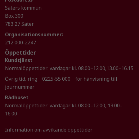
uppbyggnad,
baserat på
Säters kommun
hur
Box 300
hemsidan
783 27 Säter
används.
Organisationsnummer:
212 000-2247
Upplevelse
Öppettider
För att vår
Kundtjänst
hemsida ska
Normalöppettider: vardagar kl. 08.00–12.00,13.00–16.15
prestera så
bra som
Övrig tid, ring
0225-55 000
för hänvisning till
möjligt
journummer
under ditt
Rådhuset
besök. Om
du nekar de
Normalöppettider: vardagar kl. 08.00–12.00, 13.00–
här kakorna
16.00
kommer viss
funktionalitet
Information om avvikande öppettider
att försvinna
från