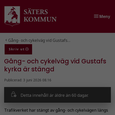
Gå till innehåll
Gå till huvudmeny
Meny
Du är här:
Gång- och cykelväg vid Gustafs…
Skriv ut
Gång- och cykelväg vid Gustafs
kyrka är stängd
Publicerad:
3 juni 2026 08.16
Detta innehåll är äldre än 60 dagar.
Trafikverket har stängt av gång- och cykelvägen längs