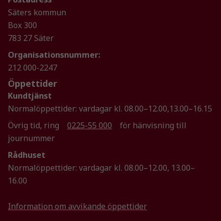
uppbyggnad,
baserat på
Säters kommun
hur
Box 300
hemsidan
783 27 Säter
används.
Organisationsnummer:
212 000-2247
Upplevelse
Öppettider
För att vår
Kundtjänst
hemsida ska
Normalöppettider: vardagar kl. 08.00–12.00,13.00–16.15
prestera så
bra som
Övrig tid, ring
0225-55 000
för hänvisning till
möjligt
journummer
under ditt
Rådhuset
besök. Om
du nekar de
Normalöppettider: vardagar kl. 08.00–12.00, 13.00–
här kakorna
16.00
kommer viss
funktionalitet
Information om avvikande öppettider
att försvinna
från