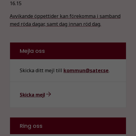
16.15
Avvikande öppettider kan förekomma i samband
med röda dagar, samt dag innan röd dag.
Mejla oss
Skicka ditt mejl till
kommun@sater.se
.
Skicka mejl
Ring oss