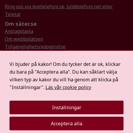
hemsidan.
Ring oss via texttelefoni.se, bildtelefoni.net eller
Teletal
Om säter.se
Marknadsföring
Anslagstavla
Genom att dela
Om webbplatsen
med dig av dina
Tillgänglighetsredogörelse
intressen och ditt
beteende när du
Så hanterar vi personuppgifter
surfar ökar du
Visselblåsartjänst
Vi bjuder på kakor! Om du tycker det är ok, klickar
chansen att få se
Hitta oss på sociala medier
du bara på "Acceptera alla". Du kan såklart välja
personligt
Mer information
anpassat innehåll
vilken typ av kakor du vill ha genom att klicka på
och erbjudanden.
För medier
"Inställningar".
Läs vår cookie policy
Säterbostäder
Räddningstjänsten Dala Mitt
Inställningar
Visit Dalarna
Acceptera alla