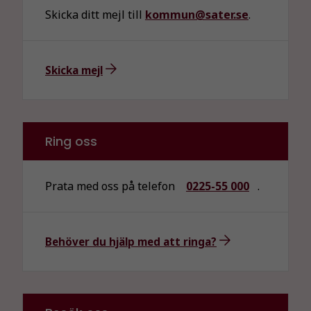
Skicka ditt mejl till
kommun@sater.se
.
Skicka mejl
Ring oss
Prata med oss på telefon
0225-55 000
.
Behöver du hjälp med att ringa?
Nödvändiga
Dessa kakor
går inte att