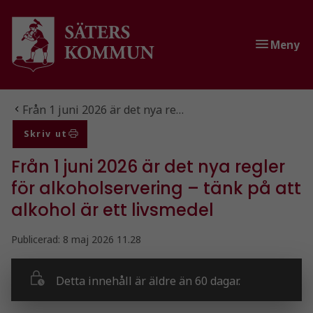
Gå till innehåll
Gå till huvudmeny
Meny
Du är här:
Från 1 juni 2026 är det nya re…
Skriv ut
Från 1 juni 2026 är det nya regler
för alkoholservering – tänk på att
alkohol är ett livsmedel
Publicerad:
8 maj 2026 11.28
Detta innehåll är äldre än 60 dagar.