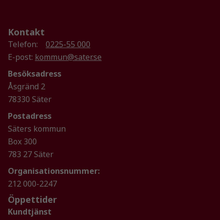
Upplevelse
Kontakt
För att vår
Telefon:
0225-55 000
hemsida ska
E-post:
kommun@sater.se
prestera så
bra som
Besöksadress
möjligt
Åsgränd 2
under ditt
78330 Säter
besök. Om
du nekar de
Postadress
här kakorna
Säters kommun
kommer viss
Box 300
funktionalitet
783 27 Säter
att försvinna
från
Organisationsnummer:
hemsidan.
212 000-2247
Öppettider
Kundtjänst
Marknadsföring