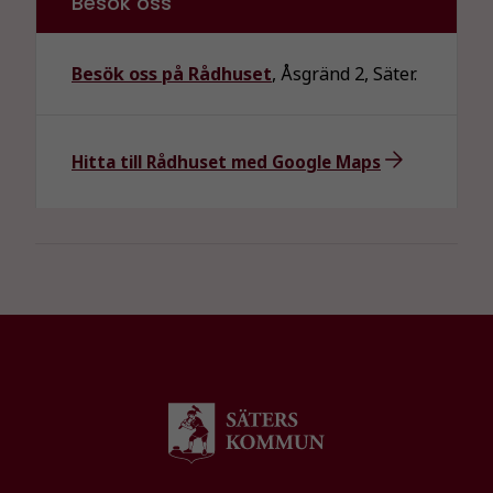
Besök oss
välja bort. De
behövs för
att hemsidan
Besök oss på Rådhuset
, Åsgränd 2, Säter.
över huvud
taget ska
fungera.
Hitta till Rådhuset med Google Maps
Statistik
För att vi ska
kunna
förbättra
hemsidans
funktionalitet
och
uppbyggnad,
baserat på
hur
hemsidan
används.