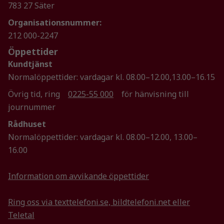
783 27 Säter
Statistik
Organisationsnummer:
För att vi ska
212 000-2247
kunna
Öppettider
förbättra
hemsidans
Kundtjänst
funktionalitet
Normalöppettider: vardagar kl. 08.00–12.00,13.00–16.15
och
Övrig tid, ring
0225-55 000
för hänvisning till
uppbyggnad,
journummer
baserat på
hur
Rådhuset
hemsidan
Normalöppettider: vardagar kl. 08.00–12.00, 13.00–
används.
16.00
Upplevelse
Information om avvikande öppettider
För att vår
hemsida ska
Ring oss via texttelefoni.se, bildtelefoni.net eller
prestera så
Teletal
bra som