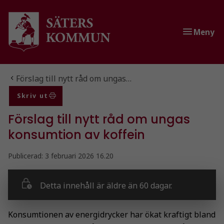
Gå till innehåll
Gå till huvudmeny
Meny
Du är här:
Förslag till nytt råd om ungas…
Skriv ut
Förslag till nytt råd om ungas
konsumtion av koffein
Publicerad:
3 februari 2026 16.20
Detta innehåll är äldre än 60 dagar.
Konsumtionen av energidrycker har ökat kraftigt bland