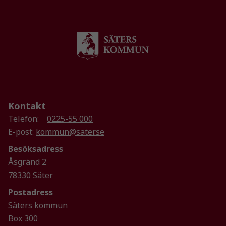
Kontakt
Telefon:
0225-55 000
Nödvändiga
E-post:
kommun@sater.se
Dessa kakor
går inte att
Besöksadress
välja bort. De
Åsgränd 2
behövs för
78330 Säter
att hemsidan
över huvud
Postadress
taget ska
Säters kommun
fungera.
Box 300