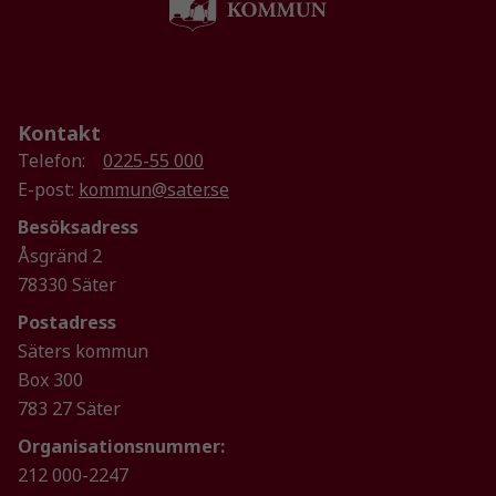
används.
Upplevelse
För att vår
Kontakt
hemsida ska
Telefon:
0225-55 000
prestera så
bra som
E-post:
kommun@sater.se
möjligt
Besöksadress
under ditt
Åsgränd 2
besök. Om
78330 Säter
du nekar de
här kakorna
Postadress
kommer viss
Säters kommun
funktionalitet
Box 300
att försvinna
från
783 27 Säter
hemsidan.
Organisationsnummer:
212 000-2247