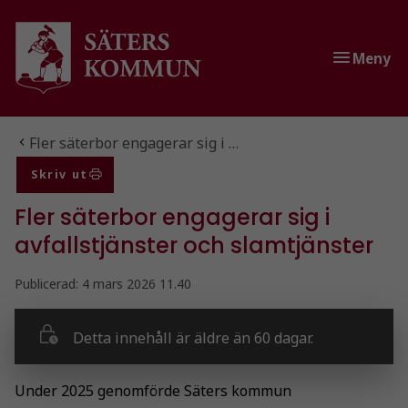
Gå till innehåll
Gå till huvudmeny
Meny
Du är här:
Fler säterbor engagerar sig i …
Skriv ut
Fler säterbor engagerar sig i
avfallstjänster och slamtjänster
Publicerad:
4 mars 2026 11.40
Detta innehåll är äldre än 60 dagar.
Under 2025 genomförde Säters kommun