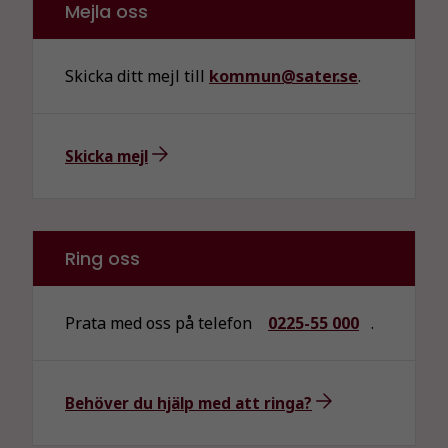
Mejla oss
Skicka ditt mejl till
kommun@sater.se
.
Skicka mejl
Ring oss
Prata med oss på telefon
0225-55 000
.
Behöver du hjälp med att ringa?
Nödvändiga
Dessa kakor