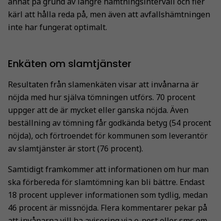
annat på grund av längre hämtningsintervall och fler
kärl att hålla reda på, men även att avfallshämtningen
inte har fungerat optimalt.
Enkäten om slamtjänster
Resultaten från slamenkäten visar att invånarna är
nöjda med hur själva tömningen utförs. 70 procent
uppger att de är mycket eller ganska nöjda. Även
beställning av tömning får godkända betyg (54 procent
nöjda), och förtroendet för kommunen som leverantör
av slamtjänster är stort (76 procent).
Samtidigt framkommer att informationen om hur man
ska förbereda för slamtömning kan bli bättre. Endast
18 procent upplever informationen som tydlig, medan
46 procent är missnöjda. Flera kommentarer pekar på
att invånarna vill ha avisering via e-post eller sms om