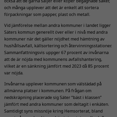
också att de gärna säljer eller köper begagnade saker,
och många upplever att det är enkelt att sortera
förpackningar som papper, plast och metall.
Vid jämförelse mellan andra kommuner i landet ligger
Säters kommun generellt över eller i nivå med andra
kommuner när det gäller nöjdhet med hämtning av
hushållsavfall, källsortering och återvinningsstationer.
Sammanfattningsvis uppger 67 procent av invånarna
att de är nöjda med kommunens avfallshantering,
vilket är en sänkning jämfört med 2023 då 85 procent
var nöjda.
Invånarna upplever kommunen som välstädad på
allmänna platser i kommunen. På frågan om
nedskräpning placerade sig Säter “bäst i klassen”
jämfört med andra kommuner som deltagit i enkäten.
Samtidigt syns missnöje kring Hemsorterat, bland