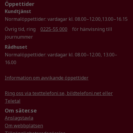
Marknadsföring
Öppettider
Genom att dela
Kundtjänst
med dig av dina
Normalöppettider: vardagar kl. 08.00–12.00,13.00–16.15
intressen och ditt
Övrig tid, ring
0225-55 000
för hänvisning till
beteende när du
surfar ökar du
journummer
chansen att få se
Rådhuset
personligt
Normalöppettider: vardagar kl. 08.00–12.00, 13.00–
anpassat innehåll
16.00
och erbjudanden.
Information om avvikande öppettider
Ring oss via texttelefoni.se, bildtelefoni.net eller
Teletal
Om säter.se
Anslagstavla
Om webbplatsen